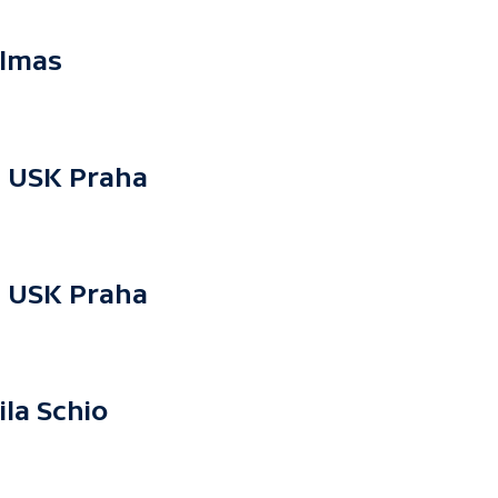
almas
Z USK Praha
Z USK Praha
la Schio