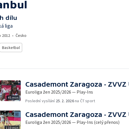
tanbul
h dílu
á liga
o
2012
•
Česko
Basketbal
Casademont Zaragoza - ZVVZ
Euroliga žen 2025/2026 — Play-Ins
45 min
Poslední vysílání
25. 2. 2026
na ČT sport
Casademont Zaragoza - ZVVZ
Euroliga žen 2025/2026 — Play-Ins (celý přenos)
110 min