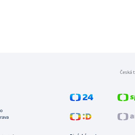
Česká t
no
trava