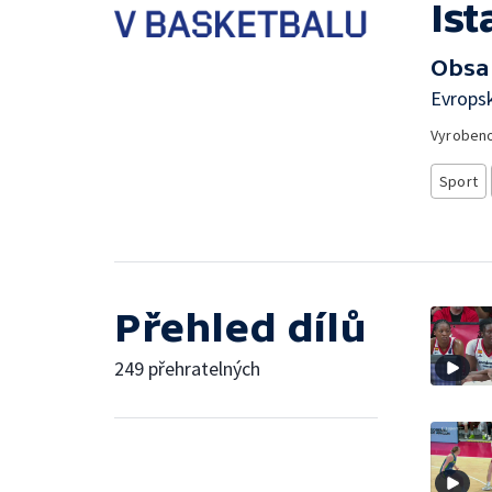
Is
Obsa
Evropsk
Vyroben
Sport
Přehled dílů
249 přehratelných