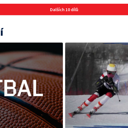
Dalších 10 dílů
í