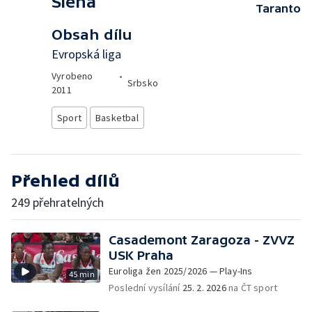
Siena
Taranto
Obsah dílu
Evropská liga
Vyrobeno
•
Srbsko
2011
Sport
Basketbal
Přehled dílů
249 přehratelných
Casademont Zaragoza - ZVVZ
USK Praha
Euroliga žen 2025/2026 — Play-Ins
45 min
Poslední vysílání
25. 2. 2026
na ČT sport