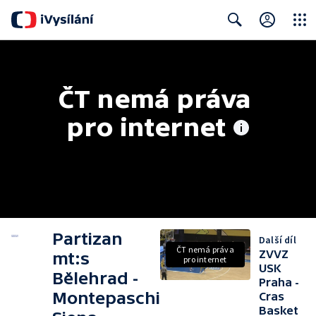
Close
Search
ČT nemá práva 
pro internet
Partizan
Další díl
ČT nemá práva
ZVVZ
mt:s
pro internet
USK
Bělehrad -
Praha -
Montepaschi
Cras
Basket