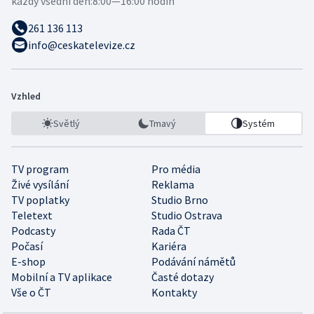
každý všední den:
8:00—16:00 hodin
261 136 113
info@ceskatelevize.cz
Vzhled
Světlý
Tmavý
Systém
TV program
Pro média
Živé vysílání
Reklama
TV poplatky
Studio Brno
Teletext
Studio Ostrava
Podcasty
Rada ČT
Počasí
Kariéra
E-shop
Podávání námětů
Mobilní a TV aplikace
Časté dotazy
Vše o ČT
Kontakty