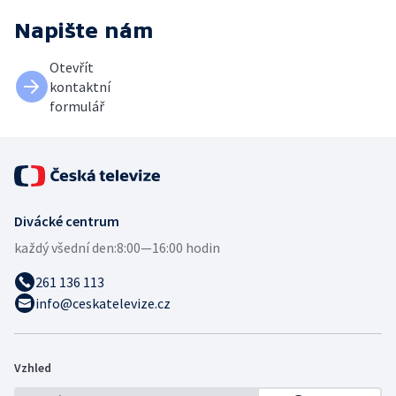
Napište nám
Otevřít
kontaktní
formulář
Divácké centrum
každý všední den:
8:00—16:00 hodin
261 136 113
info@ceskatelevize.cz
Vzhled