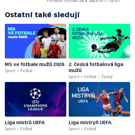
Poslední vysílání
29. 8. 2015
na ČT sport
Ostatní také sledují
MS ve fotbale mužů 2026
2. česká fotbalová liga
mužů
Sport
Fotbal
Sport
Fotbal
Český
Liga mistrů UEFA
Liga mistryň UEFA
Sport
Fotbal
Sport
Fotbal