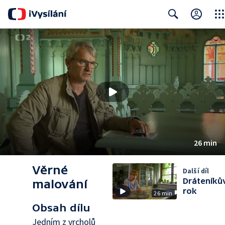
Clos
Search
26 min
Věrné
Další díl
Dráteníků
malování
rok
26 min
Obsah dílu
Jedním z vrcholů