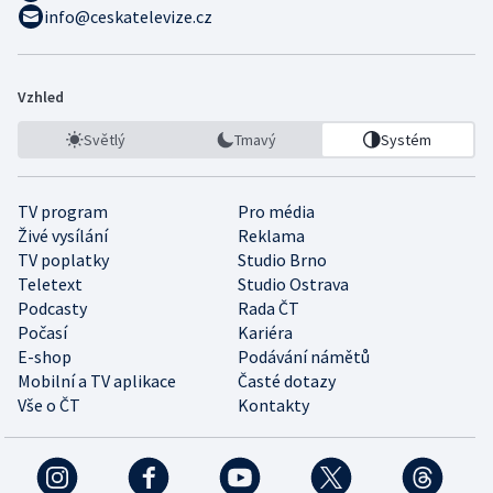
info@ceskatelevize.cz
Vzhled
Světlý
Tmavý
Systém
TV program
Pro média
Živé vysílání
Reklama
TV poplatky
Studio Brno
Teletext
Studio Ostrava
Podcasty
Rada ČT
Počasí
Kariéra
E-shop
Podávání námětů
Mobilní a TV aplikace
Časté dotazy
Vše o ČT
Kontakty