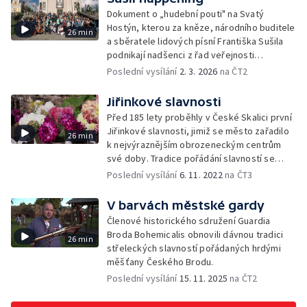
Dokument o „hudební pouti" na Svatý
Hostýn, kterou za kněze, národního buditele
26 min
a sběratele lidových písní Františka Sušila
podnikají nadšenci z řad veřejnosti
a členové lidových souborů.
Poslední vysílání
2. 3. 2026
na ČT2
Jiřinkové slavnosti
Před 185 lety proběhly v České Skalici první
Jiřinkové slavnosti, jimiž se město zařadilo
26 min
k nejvýraznějším obrozeneckým centrům
své doby. Tradice pořádání slavností se
stále udržuje.
Poslední vysílání
6. 11. 2022
na ČT3
V barvách městské gardy
Členové historického sdružení Guardia
Broda Bohemicalis obnovili dávnou tradici
26 min
střeleckých slavností pořádaných hrdými
měšťany Českého Brodu.
Poslední vysílání
15. 11. 2025
na ČT2