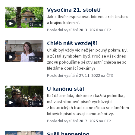
Vysočina 21. století
Jak citlivě respektovat lidovou architekturu
a krajinu kolem ní.
27 min
Poslední vysílání
28. 3. 2026
na ČT2
Chléb náš vezdejší
Chléb byl vždy víc než jen pouhý pokrm. Byl
a zůstal symbolem bytí. Proč se však dnes
26 min
znovu pokoušíme péct vlastní chleba nebo
hledáme domácí pekárny?
Poslední vysílání
27. 11. 2022
na ČT3
U kanónu stál
Každá armáda, dokonce i každá jednotka,
má vlastní bojové písně vycházející
26 min
z historických tradic a nezřídka se námětem
lidových písní stávají samotné bitvy.
Poslední vysílání
28. 7. 2025
na ČT2
Sušil happening