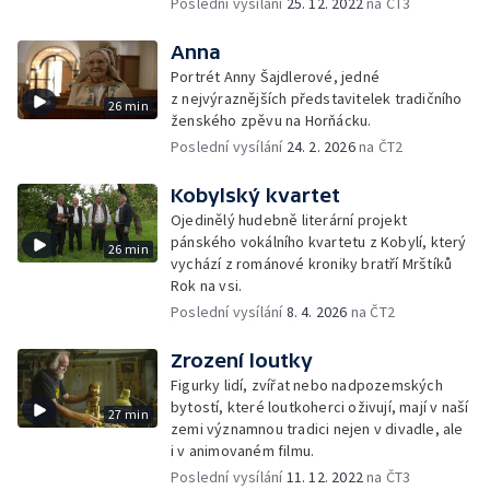
Poslední vysílání
25. 12. 2022
na ČT3
Anna
Portrét Anny Šajdlerové, jedné
z nejvýraznějších představitelek tradičního
26 min
ženského zpěvu na Horňácku.
Poslední vysílání
24. 2. 2026
na ČT2
Kobylský kvartet
Ojedinělý hudebně literární projekt
pánského vokálního kvartetu z Kobylí, který
26 min
vychází z románové kroniky bratří Mrštíků
Rok na vsi.
Poslední vysílání
8. 4. 2026
na ČT2
Zrození loutky
Figurky lidí, zvířat nebo nadpozemských
bytostí, které loutkoherci oživují, mají v naší
27 min
zemi významnou tradici nejen v divadle, ale
i v animovaném filmu.
Poslední vysílání
11. 12. 2022
na ČT3