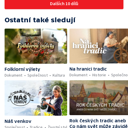
Dalších 10 dílů
Ostatní také sledují
Na hranici tradic
Folklorní výlety
Dokument
Historie
Společno
Dokument
Společnost
Kultura
Rok českých tradic aneb
Náš venkov
Co nám svět může závidě
Společnost
Tradice
Životní styl