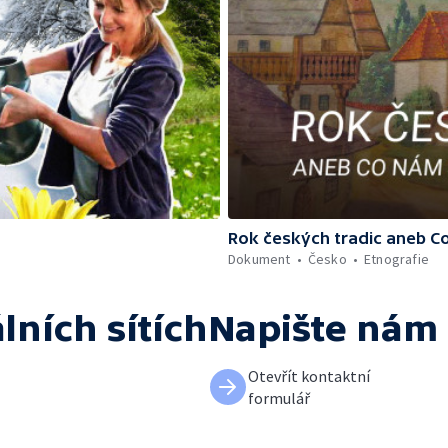
Rok českých tradic aneb C
Dokument
Česko
Etnografie
lních sítích
Napište nám
Otevřít kontaktní
formulář