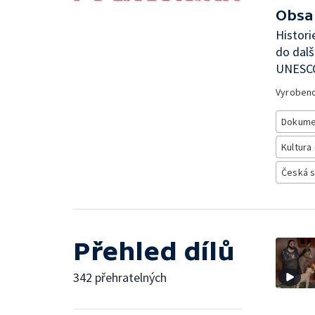
Obsa
Histori
do dalš
UNESC
Vyroben
Dokume
Kultura 
Česká 
Přehled dílů
342 přehratelných