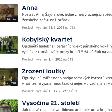
Anna
Portrét Anny Šajdlerové, jedné z nejvýraznějších pře
26 min
ženského zpěvu na Horňácku.
Poslední vysílání
24. 2. 2026
na ČT2
Kobylský kvartet
Ojedinělý hudebně literární projekt pánského vokální
26 min
vychází z románové kroniky bratří Mrštíků Rok na vsi.
Poslední vysílání
8. 4. 2026
na ČT2
Zrození loutky
Figurky lidí, zvířat nebo nadpozemských bytostí, kter
27 min
v naší zemi významnou tradici nejen v divadle, ale i 
Poslední vysílání
11. 12. 2022
na ČT3
Vysočina 21. století
Jak citlivě respektovat lidovou architekturu a krajinu