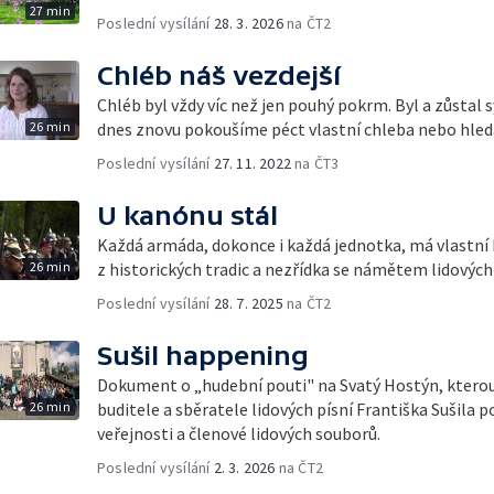
27 min
Poslední vysílání
28. 3. 2026
na ČT2
Chléb náš vezdejší
Chléb byl vždy víc než jen pouhý pokrm. Byl a zůstal
26 min
dnes znovu pokoušíme péct vlastní chleba nebo hl
Poslední vysílání
27. 11. 2022
na ČT3
U kanónu stál
Každá armáda, dokonce i každá jednotka, má vlastní 
26 min
z historických tradic a nezřídka se námětem lidových 
Poslední vysílání
28. 7. 2025
na ČT2
Sušil happening
Dokument o „hudební pouti" na Svatý Hostýn, kterou
26 min
buditele a sběratele lidových písní Františka Sušila p
veřejnosti a členové lidových souborů.
Poslední vysílání
2. 3. 2026
na ČT2