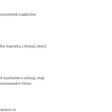
dstavitelek tradičního
ho kvartetu z Kobylí, který
é loutkoherci oživují, mají
v animovaném filmu.
 kolem ní.