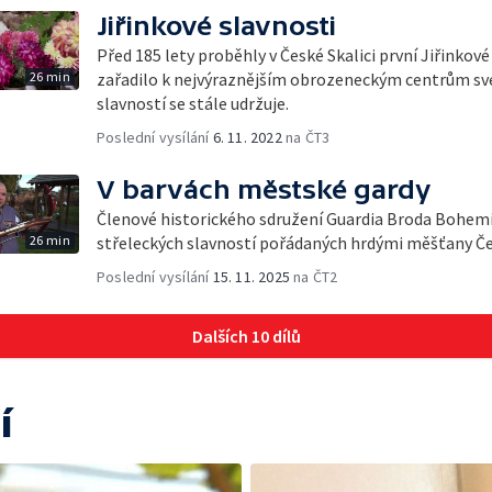
Jiřinkové slavnosti
Před 185 lety proběhly v České Skalici první Jiřinkové
26 min
zařadilo k nejvýraznějším obrozeneckým centrům své
slavností se stále udržuje.
Poslední vysílání
6. 11. 2022
na ČT3
V barvách městské gardy
Členové historického sdružení Guardia Broda Bohemic
26 min
střeleckých slavností pořádaných hrdými měšťany Č
Poslední vysílání
15. 11. 2025
na ČT2
Dalších 10 dílů
í