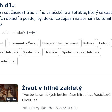
h dílu
e i současnost tradičního valašského artefaktu, který se čase
ích oblastí a později byl dokonce zapsán na seznam kulturní
O
o
2017
•
Česko
nt
Dokument o Česku
Etnografický dokument
Kultura
Folklór
- vzdělávací
Společnost
Tradice
Společnost - vzdělávací
společnost
Život v hlíně zakletý
Tvorbě keramických betlémů se Miroslava Vašíčková z
26 min
třicet let.
Poslední vysílání
25. 12. 2022
na ČT3