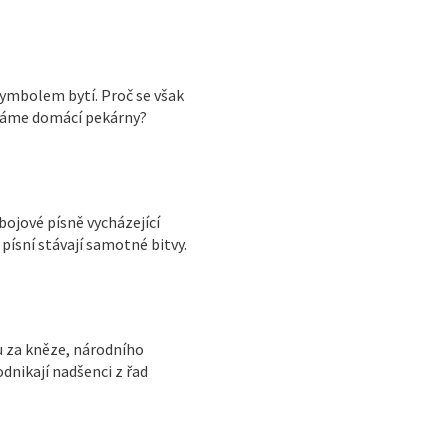
 symbolem bytí. Proč se však
edáme domácí pekárny?
bojové písně vycházející
písní stávají samotné bitvy.
 za kněze, národního
odnikají nadšenci z řad