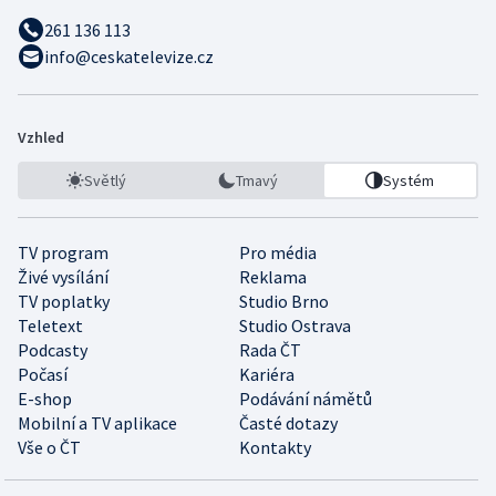
261 136 113
info@ceskatelevize.cz
Vzhled
Světlý
Tmavý
Systém
TV program
Pro média
Živé vysílání
Reklama
TV poplatky
Studio Brno
Teletext
Studio Ostrava
Podcasty
Rada ČT
Počasí
Kariéra
E-shop
Podávání námětů
Mobilní a TV aplikace
Časté dotazy
Vše o ČT
Kontakty