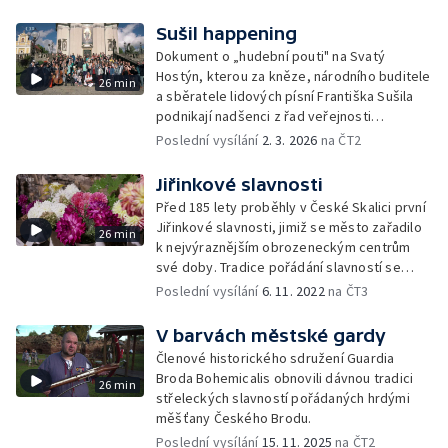
Sušil happening
Dokument o „hudební pouti" na Svatý
Hostýn, kterou za kněze, národního buditele
26 min
a sběratele lidových písní Františka Sušila
podnikají nadšenci z řad veřejnosti
a členové lidových souborů.
Poslední vysílání
2. 3. 2026
na ČT2
Jiřinkové slavnosti
Před 185 lety proběhly v České Skalici první
Jiřinkové slavnosti, jimiž se město zařadilo
26 min
k nejvýraznějším obrozeneckým centrům
své doby. Tradice pořádání slavností se
stále udržuje.
Poslední vysílání
6. 11. 2022
na ČT3
V barvách městské gardy
Členové historického sdružení Guardia
Broda Bohemicalis obnovili dávnou tradici
26 min
střeleckých slavností pořádaných hrdými
měšťany Českého Brodu.
Poslední vysílání
15. 11. 2025
na ČT2