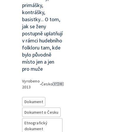
primášky,
kontrášky,
basistky... O tom,
jak se ženy
postupně uplatňují
v rámci hudebního
folkloru tam, kde
bylo původně
místo jen a jen
pro muže
Vyrobeno
•
Česko
2013
Dokument
Dokument o Česku
Etnografický
dokument