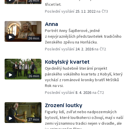
26 min
třicet let.
Poslední vysílání
25. 12. 2022
na ČT3
Anna
Portrét Anny Šajdlerové, jedné
z nejvýraznějších představitelek tradičního
26 min
ženského zpěvu na Horňácku.
Poslední vysílání
24. 2. 2026
na ČT2
Kobylský kvartet
Ojedinělý hudebně literární projekt
pánského vokálního kvartetu z Kobylí, který
26 min
vychází z románové kroniky bratří Mrštíků
Rok na vsi.
Poslední vysílání
8. 4. 2026
na ČT2
Zrození loutky
Figurky lidí, zvířat nebo nadpozemských
bytostí, které loutkoherci oživují, mají v naší
27 min
zemi významnou tradici nejen v divadle, ale