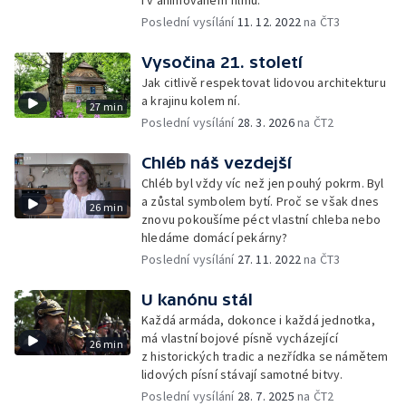
i v animovaném filmu.
Poslední vysílání
11. 12. 2022
na ČT3
Vysočina 21. století
Jak citlivě respektovat lidovou architekturu
a krajinu kolem ní.
27 min
Poslední vysílání
28. 3. 2026
na ČT2
Chléb náš vezdejší
Chléb byl vždy víc než jen pouhý pokrm. Byl
a zůstal symbolem bytí. Proč se však dnes
26 min
znovu pokoušíme péct vlastní chleba nebo
hledáme domácí pekárny?
Poslední vysílání
27. 11. 2022
na ČT3
U kanónu stál
Každá armáda, dokonce i každá jednotka,
má vlastní bojové písně vycházející
26 min
z historických tradic a nezřídka se námětem
lidových písní stávají samotné bitvy.
Poslední vysílání
28. 7. 2025
na ČT2