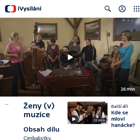
Clos
Search
26 min
Ženy (v)
Další díl
Kde se
muzice
mloví
26 min
hanácke?
Obsah dílu
Cimbalistky,