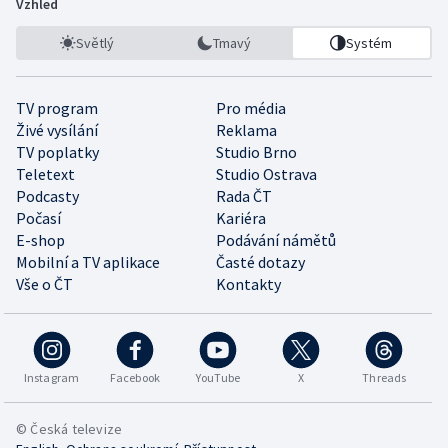
Vzhled
Světlý
Tmavý
Systém
TV program
Pro média
Živé vysílání
Reklama
TV poplatky
Studio Brno
Teletext
Studio Ostrava
Podcasty
Rada ČT
Počasí
Kariéra
E-shop
Podávání námětů
Mobilní a TV aplikace
Časté dotazy
Vše o ČT
Kontakty
Instagram
Facebook
YouTube
X
Threads
© Česká televize