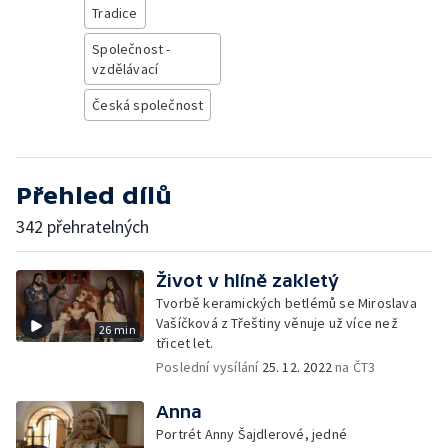
Tradice
Společnost -
vzdělávací
Česká společnost
Přehled dílů
342 přehratelných
Život v hlíně zakletý
Tvorbě keramických betlémů se Miroslava
Vašíčková z Třeštiny věnuje už více než
26 min
třicet let.
Poslední vysílání
25. 12. 2022
na ČT3
Anna
Portrét Anny Šajdlerové, jedné