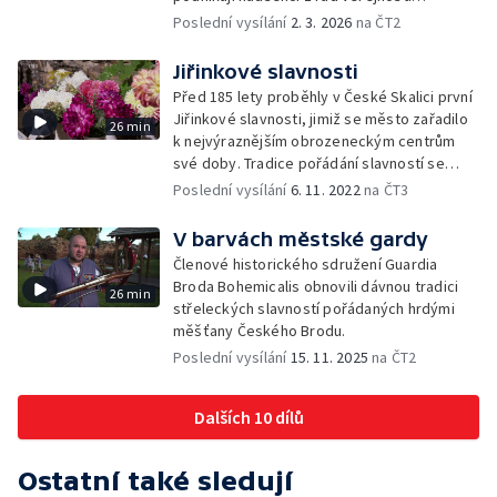
a členové lidových souborů.
Poslední vysílání
2. 3. 2026
na ČT2
Jiřinkové slavnosti
Před 185 lety proběhly v České Skalici první
Jiřinkové slavnosti, jimiž se město zařadilo
26 min
k nejvýraznějším obrozeneckým centrům
své doby. Tradice pořádání slavností se
stále udržuje.
Poslední vysílání
6. 11. 2022
na ČT3
V barvách městské gardy
Členové historického sdružení Guardia
Broda Bohemicalis obnovili dávnou tradici
26 min
střeleckých slavností pořádaných hrdými
měšťany Českého Brodu.
Poslední vysílání
15. 11. 2025
na ČT2
Dalších 10 dílů
Ostatní také sledují