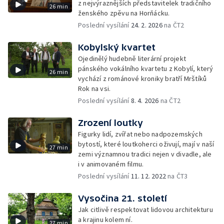
z nejvýraznějších představitelek tradičního
26 min
ženského zpěvu na Horňácku.
Poslední vysílání
24. 2. 2026
na ČT2
Kobylský kvartet
Ojedinělý hudebně literární projekt
pánského vokálního kvartetu z Kobylí, který
26 min
vychází z románové kroniky bratří Mrštíků
Rok na vsi.
Poslední vysílání
8. 4. 2026
na ČT2
Zrození loutky
Figurky lidí, zvířat nebo nadpozemských
bytostí, které loutkoherci oživují, mají v naší
27 min
zemi významnou tradici nejen v divadle, ale
i v animovaném filmu.
Poslední vysílání
11. 12. 2022
na ČT3
Vysočina 21. století
Jak citlivě respektovat lidovou architekturu
a krajinu kolem ní.
27 min