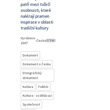
patří mezi tvůrčí
osobnosti, které
nalézají pramen
inspirace v oblasti
tradiční kultury
Vyrobeno
•
Česko
2007
Dokument
Dokument o Česku
Etnografický
dokument
Kultura
Folklór
Kultura - vzdělávací
Společnost