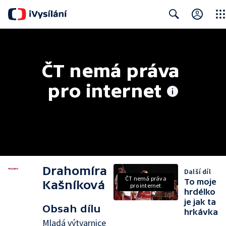
Clos
Search
ČT nemá práva 
pro internet
Drahomíra
Další díl
ČT nemá práva
To moje
Kašníková
pro internet
hrdélko
je jak ta
Obsah dílu
hrkávka
Mladá výtvarnice