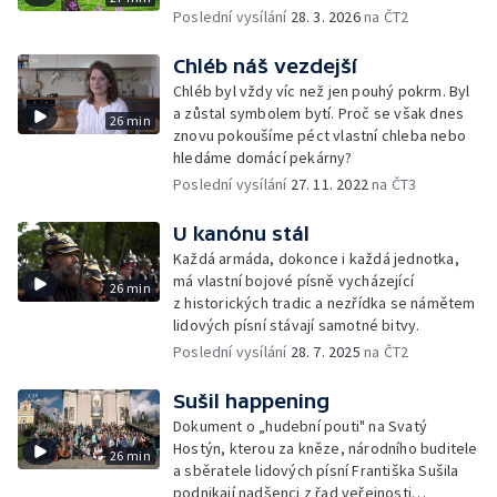
Poslední vysílání
28. 3. 2026
na ČT2
Chléb náš vezdejší
Chléb byl vždy víc než jen pouhý pokrm. Byl
a zůstal symbolem bytí. Proč se však dnes
26 min
znovu pokoušíme péct vlastní chleba nebo
hledáme domácí pekárny?
Poslední vysílání
27. 11. 2022
na ČT3
U kanónu stál
Každá armáda, dokonce i každá jednotka,
má vlastní bojové písně vycházející
26 min
z historických tradic a nezřídka se námětem
lidových písní stávají samotné bitvy.
Poslední vysílání
28. 7. 2025
na ČT2
Sušil happening
Dokument o „hudební pouti" na Svatý
Hostýn, kterou za kněze, národního buditele
26 min
a sběratele lidových písní Františka Sušila
podnikají nadšenci z řad veřejnosti