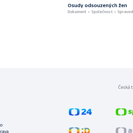
Osudy odsouzených žen
Dokument
Společnost
Spraved
Česká t
no
trava