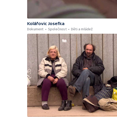
Kolářovic Josefka
Dokument
Společnost
Děti a mládež