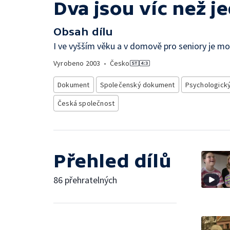
Dva jsou víc než j
Obsah dílu
I ve vyšším věku a v domově pro seniory je mož
Vyrobeno
2003
•
Česko
Dokument
Společenský dokument
Psychologick
Česká společnost
Přehled dílů
86 přehratelných