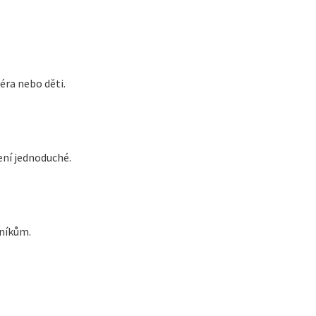
éra nebo děti.
ení jednoduché.
vníkům.