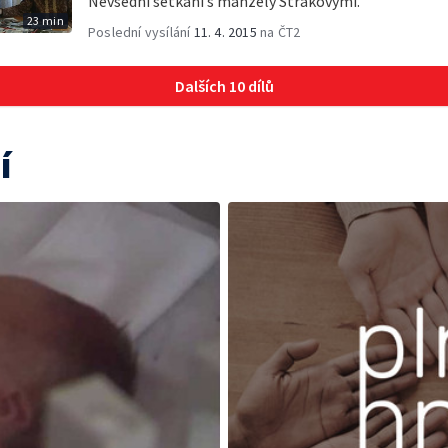
Nevšední setkání s manžely Strakovými.
23 min
Poslední vysílání
11. 4. 2015
na ČT2
Dalších 10 dílů
í