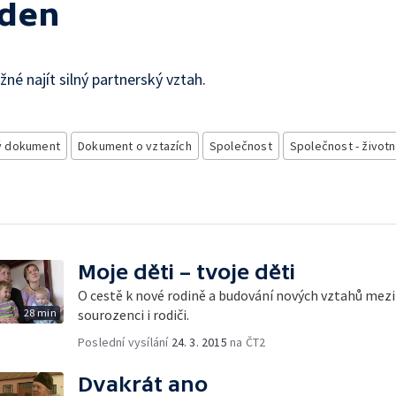
eden
né najít silný partnerský vztah.
ý dokument
Dokument o vztazích
Společnost
Společnost - životní
Moje děti – tvoje děti
O cestě k nové rodině a budování nových vztahů mezi
28 min
sourozenci i rodiči.
Poslední vysílání
24. 3. 2015
na ČT2
Dvakrát ano