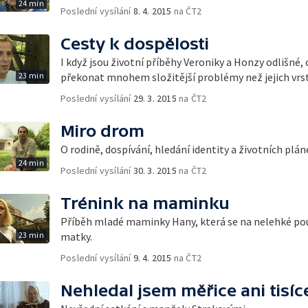
24 min
Poslední vysílání
8. 4. 2015
na ČT2
Cesty k dospělosti
I když jsou životní příběhy Veroniky a Honzy odlišné,
23 min
překonat mnohem složitější problémy než jejich vrst
Poslední vysílání
29. 3. 2015
na ČT2
Miro drom
O rodině, dospívání, hledání identity a životních pl
24 min
Poslední vysílání
30. 3. 2015
na ČT2
Trénink na maminku
Příběh mladé maminky Hany, která se na nelehké pouti
23 min
matky.
Poslední vysílání
9. 4. 2015
na ČT2
Nehledal jsem měřice ani tisíc