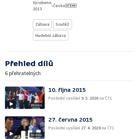
Vyrobeno
•
Česko
2013
Zábava
Soutěž
Hudební zábava
Přehled dílů
6 přehratelných
10. října 2015
Poslední vysílání
9. 5. 2026
na ČT1
89 min
27. června 2015
Poslední vysílání
27. 4. 2026
na ČT1
90 min