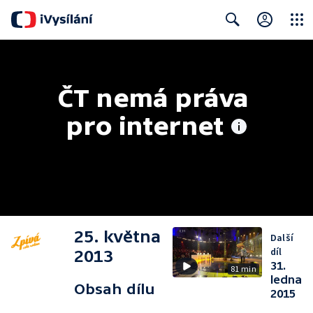
Close
Search
ČT nemá práva 
pro internet
25. května
Další
díl
2013
31.
81 min
ledna
Obsah dílu
2015