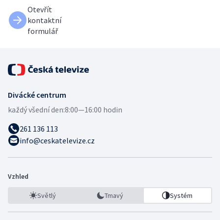
Otevřít
kontaktní
formulář
Divácké centrum
každý všední den:
8:00—16:00 hodin
261 136 113
info@ceskatelevize.cz
Vzhled
Světlý
Tmavý
Systém