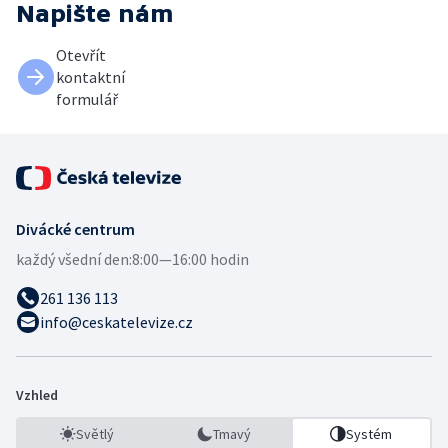
Napište nám
Otevřít
kontaktní
formulář
Divácké centrum
každý všední den:
8:00—16:00 hodin
261 136 113
info@ceskatelevize.cz
Vzhled
Světlý
Tmavý
Systém