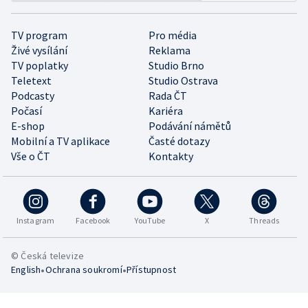
TV program
Pro média
Živé vysílání
Reklama
TV poplatky
Studio Brno
Teletext
Studio Ostrava
Podcasty
Rada ČT
Počasí
Kariéra
E-shop
Podávání námětů
Mobilní a TV aplikace
Časté dotazy
Vše o ČT
Kontakty
Instagram
Facebook
YouTube
X
Threads
© Česká televize
•
•
English
Ochrana soukromí
Přístupnost