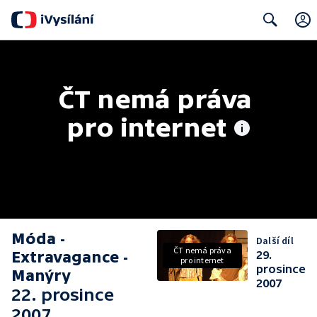
Search
ČT nemá práva 
pro internet
Móda -
Další díl
ČT nemá práva
Extravagance -
29.
pro internet
prosince
Manýry
2007
22. prosince
2007