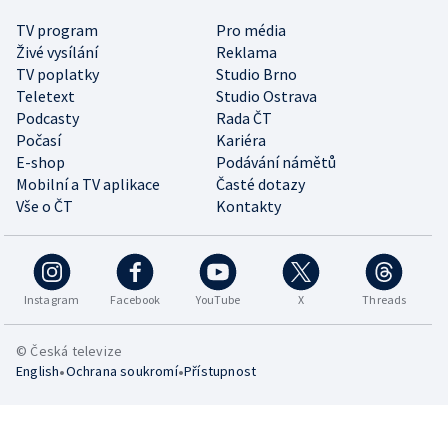
TV program
Pro média
Živé vysílání
Reklama
TV poplatky
Studio Brno
Teletext
Studio Ostrava
Podcasty
Rada ČT
Počasí
Kariéra
E-shop
Podávání námětů
Mobilní a TV aplikace
Časté dotazy
Vše o ČT
Kontakty
Instagram
Facebook
YouTube
X
Threads
© Česká televize
•
•
English
Ochrana soukromí
Přístupnost