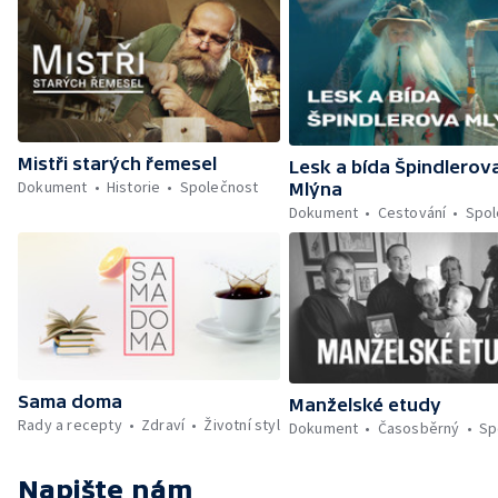
Mistři starých řemesel
Lesk a bída Špindlerov
Dokument
Historie
Společnost
Mlýna
Dokument
Cestování
Spol
Sama doma
Manželské etudy
Rady a recepty
Zdraví
Životní styl
Dokument
Časosběrný
Sp
Napište nám