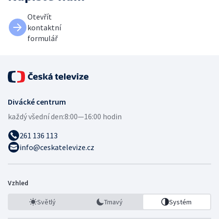
Otevřít
kontaktní
formulář
Divácké centrum
každý všední den:
8:00—16:00 hodin
261 136 113
info@ceskatelevize.cz
Vzhled
Světlý
Tmavý
Systém