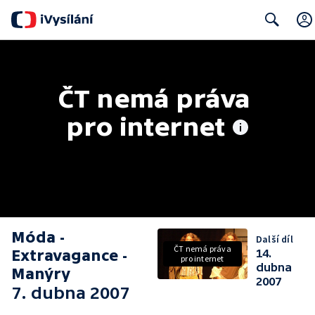
Search
ČT nemá práva 
pro internet
Móda -
Další díl
ČT nemá práva
Extravagance -
14.
pro internet
dubna
Manýry
2007
7. dubna 2007