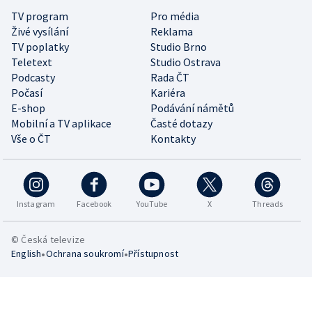
TV program
Pro média
Živé vysílání
Reklama
TV poplatky
Studio Brno
Teletext
Studio Ostrava
Podcasty
Rada ČT
Počasí
Kariéra
E-shop
Podávání námětů
Mobilní a TV aplikace
Časté dotazy
Vše o ČT
Kontakty
Instagram
Facebook
YouTube
X
Threads
© Česká televize
•
•
English
Ochrana soukromí
Přístupnost