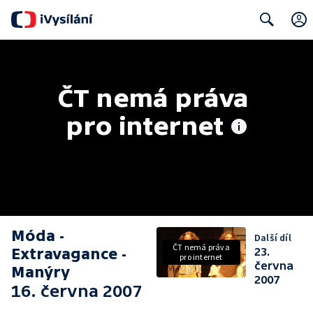
Search
ČT nemá práva 
pro internet
Móda -
Další díl
ČT nemá práva
Extravagance -
23.
pro internet
června
Manýry
2007
16. června 2007