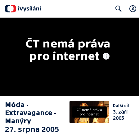
Search
ČT nemá práva 
pro internet
Móda -
Další díl
ČT nemá práva
Extravagance -
3. září
pro internet
2005
Manýry
27. srpna 2005