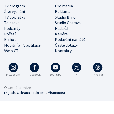
TV program
Pro média
Živé vysílání
Reklama
TV poplatky
Studio Brno
Teletext
Studio Ostrava
Podcasty
Rada ČT
Počasí
Kariéra
E-shop
Podávání námětů
Mobilní a TV aplikace
Časté dotazy
Vše o ČT
Kontakty
Instagram
Facebook
YouTube
X
Threads
© Česká televize
•
•
English
Ochrana soukromí
Přístupnost