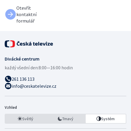
Otevřít
kontaktní
formulář
Divácké centrum
každý všední den:
8:00—16:00 hodin
261 136 113
info@ceskatelevize.cz
Vzhled
Světlý
Tmavý
Systém