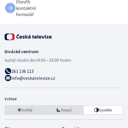
Otevřít
kontaktní
formulář
Divácké centrum
každý všední den:
8:00—16:00 hodin
261 136 113
info@ceskatelevize.cz
Vzhled
Světlý
Tmavý
Systém