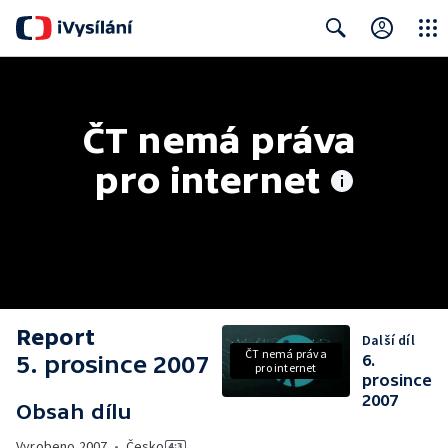
Close
Search
ČT nemá práva 
pro internet
Report
Další díl
ČT nemá práva
5. prosince 2007
6.
pro internet
prosince
2007
Obsah dílu
Vyrobeno
2007
•
Česko