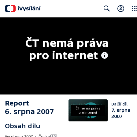
Clos
Search
ČT nemá práva 
pro internet
Report
Další díl
ČT nemá práva
6. srpna 2007
7. srpna
pro internet
2007
Obsah dílu
Vyrobeno
2007
•
Česko