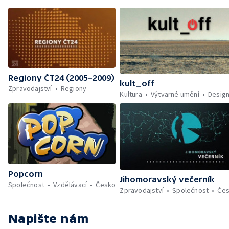
Regiony ČT24 (2005–2009)
kult_off
Zpravodajství
Regiony
Kultura
Výtvarné umění
Desig
Popcorn
Jihomoravský večerník
Společnost
Vzdělávací
Česko
Zpravodajství
Společnost
Če
Napište nám