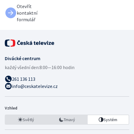
Otevřít
kontaktní
formulář
Divácké centrum
každý všední den:
8:00—16:00 hodin
261 136 113
info@ceskatelevize.cz
Vzhled
Světlý
Tmavý
Systém