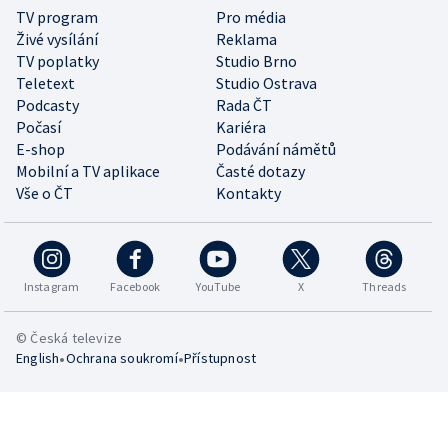
TV program
Pro média
Živé vysílání
Reklama
TV poplatky
Studio Brno
Teletext
Studio Ostrava
Podcasty
Rada ČT
Počasí
Kariéra
E-shop
Podávání námětů
Mobilní a TV aplikace
Časté dotazy
Vše o ČT
Kontakty
Instagram
Facebook
YouTube
X
Threads
© Česká televize
•
•
English
Ochrana soukromí
Přístupnost