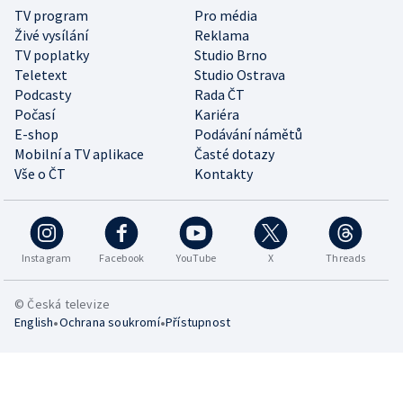
TV program
Pro média
Živé vysílání
Reklama
TV poplatky
Studio Brno
Teletext
Studio Ostrava
Podcasty
Rada ČT
Počasí
Kariéra
E-shop
Podávání námětů
Mobilní a TV aplikace
Časté dotazy
Vše o ČT
Kontakty
Instagram
Facebook
YouTube
X
Threads
© Česká televize
•
•
English
Ochrana soukromí
Přístupnost