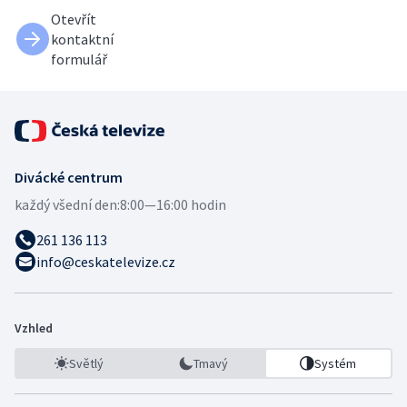
Otevřít
kontaktní
formulář
Divácké centrum
každý všední den:
8:00—16:00 hodin
261 136 113
info@ceskatelevize.cz
Vzhled
Světlý
Tmavý
Systém