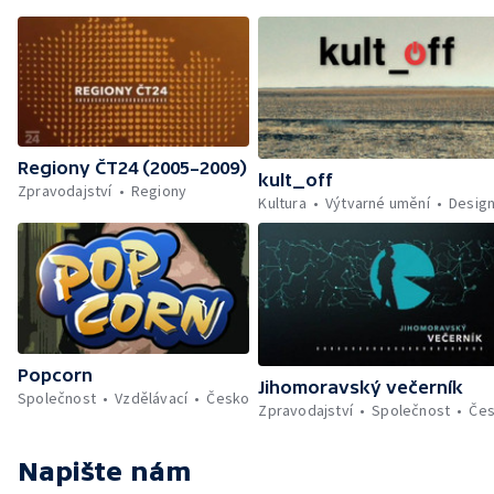
Regiony ČT24 (2005–2009)
kult_off
Zpravodajství
Regiony
Kultura
Výtvarné umění
Desig
Popcorn
Jihomoravský večerník
Společnost
Vzdělávací
Česko
Zpravodajství
Společnost
Če
Napište nám