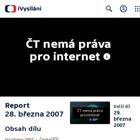
Clos
Search
ČT nemá práva 
pro internet
Report
Další díl
ČT nemá práva
28. března 2007
29.
pro internet
března
2007
Obsah dílu
Vyrobeno
2007
•
Česko