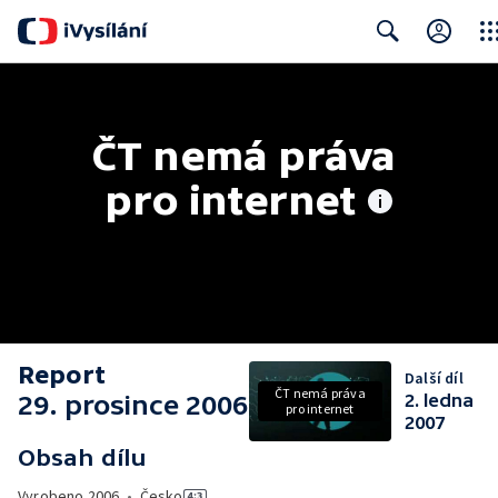
Clos
Search
ČT nemá práva 
pro internet
Report
Další díl
ČT nemá práva
29. prosince 2006
2. ledna
pro internet
2007
Obsah dílu
Vyrobeno
2006
•
Česko