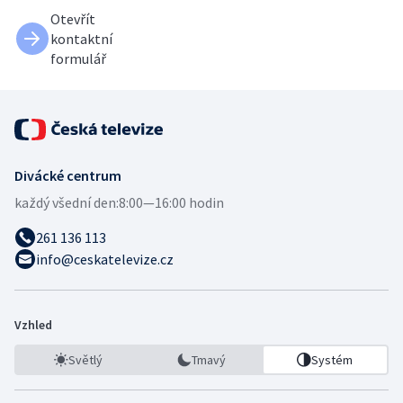
Otevřít
kontaktní
formulář
Divácké centrum
každý všední den:
8:00—16:00 hodin
261 136 113
info@ceskatelevize.cz
Vzhled
Světlý
Tmavý
Systém