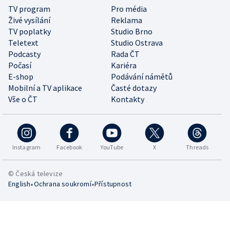
TV program
Pro média
Živé vysílání
Reklama
TV poplatky
Studio Brno
Teletext
Studio Ostrava
Podcasty
Rada ČT
Počasí
Kariéra
E-shop
Podávání námětů
Mobilní a TV aplikace
Časté dotazy
Vše o ČT
Kontakty
Instagram
Facebook
YouTube
X
Threads
© Česká televize
•
•
English
Ochrana soukromí
Přístupnost