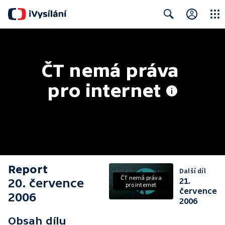
Close
Search
ČT nemá práva 
pro internet
Report
Další díl
ČT nemá práva
20. července
21.
pro internet
července
2006
2006
Obsah dílu