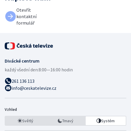
Otevřít
kontaktní
formulář
Divácké centrum
každý všední den:
8:00—16:00 hodin
261 136 113
info@ceskatelevize.cz
Vzhled
Světlý
Tmavý
Systém