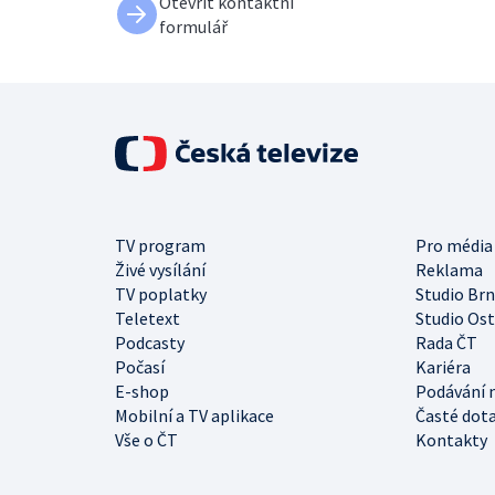
Otevřít kontaktní
formulář
TV program
Pro média
Živé vysílání
Reklama
TV poplatky
Studio Br
Teletext
Studio Os
Podcasty
Rada ČT
Počasí
Kariéra
E-shop
Podávání 
Mobilní a TV aplikace
Časté dot
Vše o ČT
Kontakty