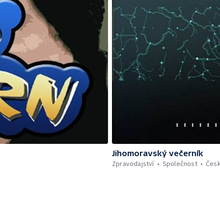
Jihomoravský večerník
Zpravodajství
Společnost
Čes