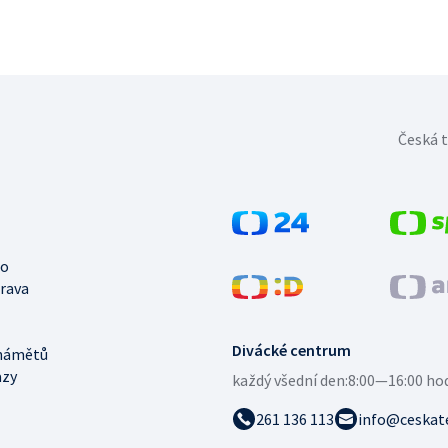
Česká t
no
trava
Divácké centrum
námětů
azy
každý všední den:
8:00—16:00 ho
261 136 113
info@ceskate