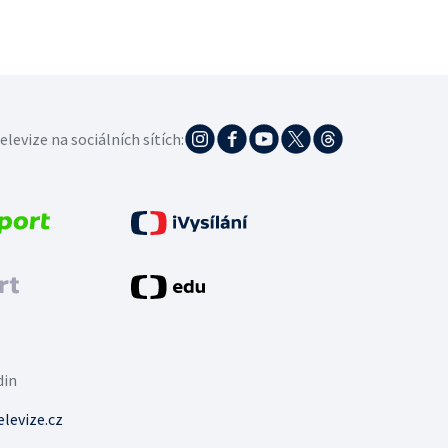
elevize na sociálních sítích:
din
levize.cz