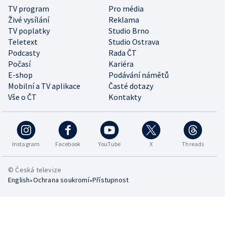
TV program
Pro média
Živé vysílání
Reklama
TV poplatky
Studio Brno
Teletext
Studio Ostrava
Podcasty
Rada ČT
Počasí
Kariéra
E-shop
Podávání námětů
Mobilní a TV aplikace
Časté dotazy
Vše o ČT
Kontakty
Instagram
Facebook
YouTube
X
Threads
© Česká televize
•
•
English
Ochrana soukromí
Přístupnost