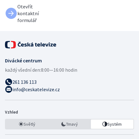
Otevřít
kontaktní
formulář
Divácké centrum
každý všední den:
8:00—16:00 hodin
261 136 113
info@ceskatelevize.cz
Vzhled
Světlý
Tmavý
Systém