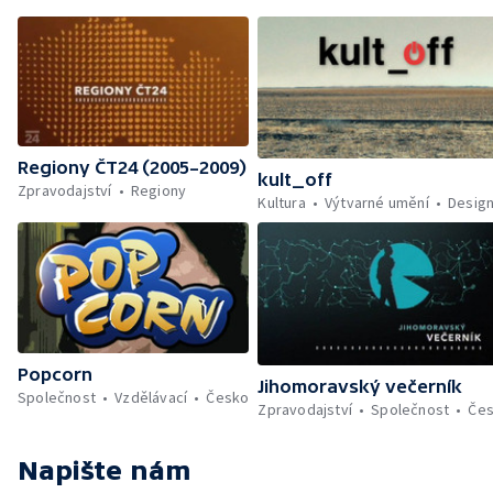
Regiony ČT24 (2005–2009)
kult_off
Zpravodajství
Regiony
Kultura
Výtvarné umění
Desig
Popcorn
Jihomoravský večerník
Společnost
Vzdělávací
Česko
Zpravodajství
Společnost
Če
Napište nám