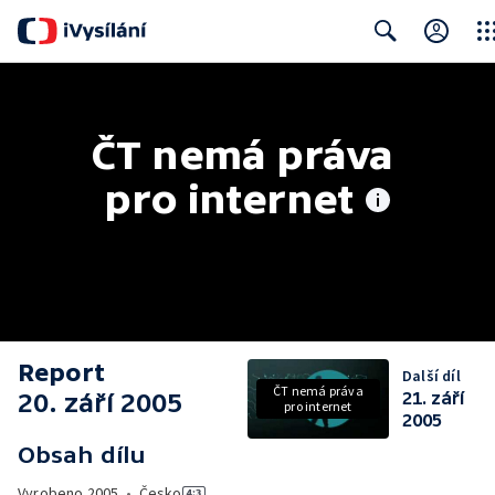
Clos
Search
ČT nemá práva 
pro internet
Report
Další díl
ČT nemá práva
20. září 2005
21. září
pro internet
2005
Obsah dílu
Vyrobeno
2005
•
Česko