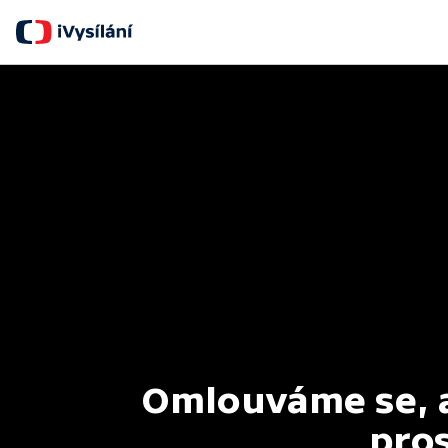
Omlouváme se, al
pros