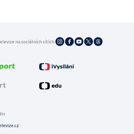
elevize na sociálních sítích:
din
levize.cz