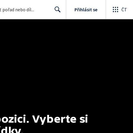
Přihlásit se
ČT
Search
ici. Vyberte si 
ídky.