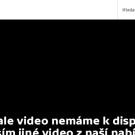
e video nemáme k dispoz
ím jiné video z naší nab