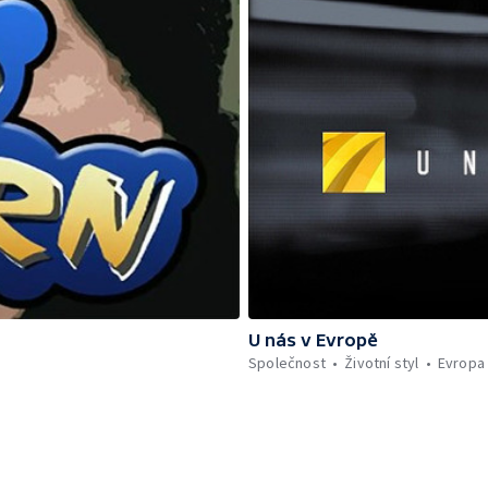
U nás v Evropě
Společnost
Životní styl
Evropa