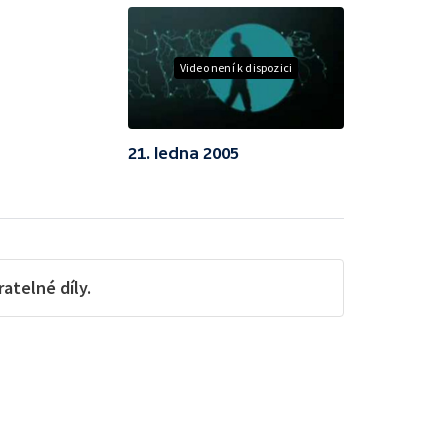
Video není k dispozici
21. ledna 2005
telné díly.