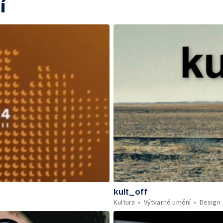
í
kult_off
Kultura
Výtvarné umění
Design