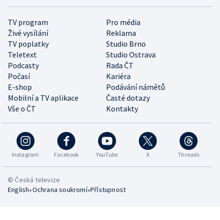
TV program
Pro média
Živé vysílání
Reklama
TV poplatky
Studio Brno
Teletext
Studio Ostrava
Podcasty
Rada ČT
Počasí
Kariéra
E-shop
Podávání námětů
Mobilní a TV aplikace
Časté dotazy
Vše o ČT
Kontakty
Instagram
Facebook
YouTube
X
Threads
© Česká televize
•
•
English
Ochrana soukromí
Přístupnost