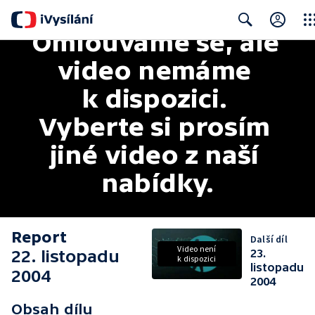
Omlouváme se, ale 
Clos
Search
video nemáme 
k dispozici. 
Vyberte si prosím 
jiné video z naší 
nabídky.
Report
Další díl
Video není
22. listopadu
23.
k dispozici
listopadu
2004
2004
Obsah dílu