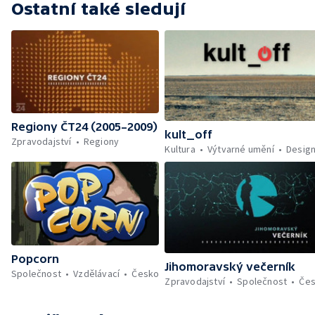
Ostatní také sledují
Regiony ČT24 (2005–2009)
kult_off
Zpravodajství
Regiony
Kultura
Výtvarné umění
Desig
Popcorn
Jihomoravský večerník
Společnost
Vzdělávací
Česko
Zpravodajství
Společnost
Če