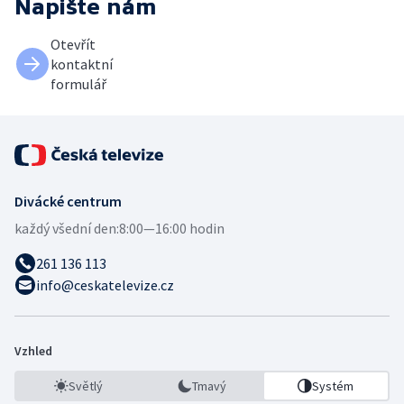
Napište nám
Otevřít
kontaktní
formulář
Divácké centrum
každý všední den:
8:00—16:00 hodin
261 136 113
info@ceskatelevize.cz
Vzhled
Světlý
Tmavý
Systém