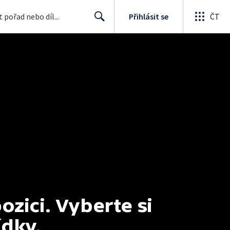
Přihlásit se
ČT
Search
ici. Vyberte si 
ídky.