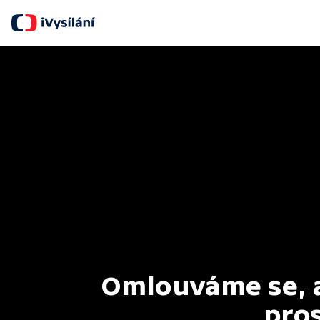
Omlouváme se, al
pros