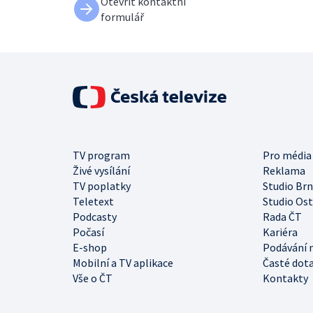
Otevřít kontaktní
formulář
TV program
Pro média
Živé vysílání
Reklama
TV poplatky
Studio Br
Teletext
Studio Os
Podcasty
Rada ČT
Počasí
Kariéra
E-shop
Podávání 
Mobilní a TV aplikace
Časté dot
Vše o ČT
Kontakty