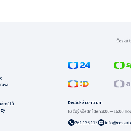
Česká t
no
trava
Divácké centrum
námětů
azy
každý všední den:
8:00—16:00 ho
261 136 113
info@ceskate