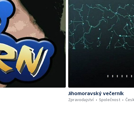
Jihomoravský večerník
Zpravodajství
Společnost
Čes