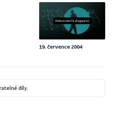
Video není k dispozici
19. července 2004
telné díly.