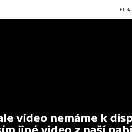
e video nemáme k dispoz
ím jiné video z naší nab