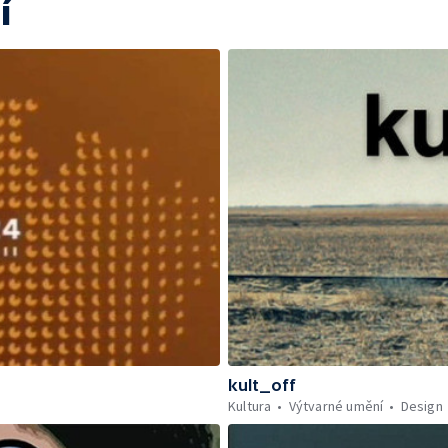
í
kult_off
Kultura
Výtvarné umění
Design