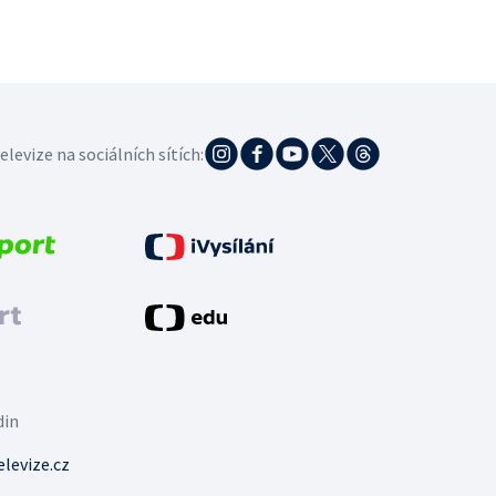
elevize na sociálních sítích:
din
levize.cz