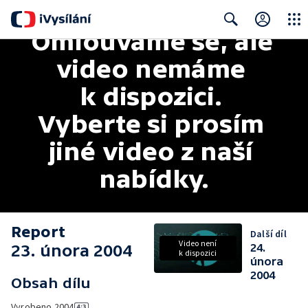
Omlouváme se, ale 
Close
Search
video nemáme 
k dispozici. 
Vyberte si prosím 
jiné video z naší 
nabídky.
Report
Další díl
Video není
23. února 2004
24.
k dispozici
února
2004
Obsah dílu
Vyrobeno
2004