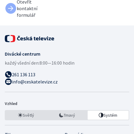
Otevřít
kontaktní
formulář
Divácké centrum
každý všední den:
8:00—16:00 hodin
261 136 113
info@ceskatelevize.cz
Vzhled
Světlý
Tmavý
Systém