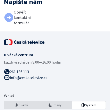
Napište nám
Otevřít
kontaktní
formulář
Divácké centrum
každý všední den:
8:00—16:00 hodin
261 136 113
info@ceskatelevize.cz
Vzhled
Světlý
Tmavý
Systém