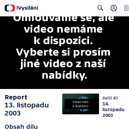
Omlouváme se, ale 
Clos
Search
video nemáme 
k dispozici. 
Vyberte si prosím 
jiné video z naší 
nabídky.
Report
Další díl
Video není
13. listopadu
14.
k dispozici
listopadu
2003
2003
Obsah dílu