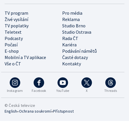
TV program
Pro média
Živé vysílání
Reklama
TV poplatky
Studio Brno
Teletext
Studio Ostrava
Podcasty
Rada ČT
Počasí
Kariéra
E-shop
Podávání námětů
Mobilní a TV aplikace
Časté dotazy
Vše o ČT
Kontakty
Instagram
Facebook
YouTube
X
Threads
© Česká televize
•
•
English
Ochrana soukromí
Přístupnost