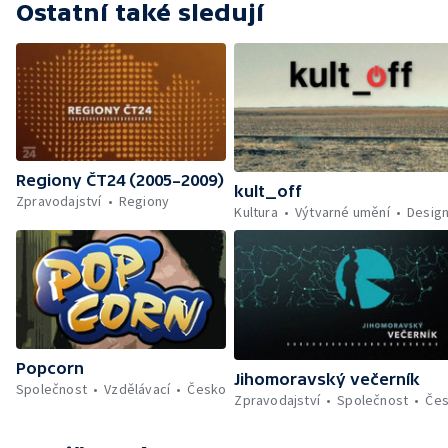
Ostatní také sledují
Regiony ČT24 (2005–2009)
kult_off
Zpravodajství
Regiony
Kultura
Výtvarné umění
Desig
Popcorn
Jihomoravský večerník
Společnost
Vzdělávací
Česko
Zpravodajství
Společnost
Če