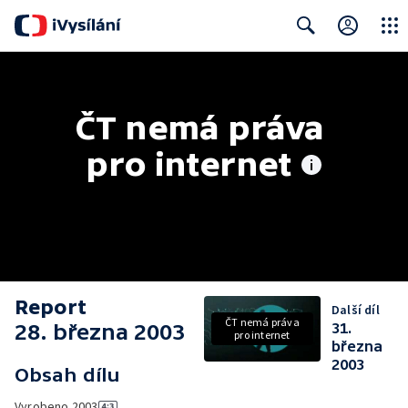
Close
Search
ČT nemá práva 
pro internet
Report
Další díl
ČT nemá práva
28. března 2003
31.
pro internet
března
2003
Obsah dílu
Vyrobeno
2003