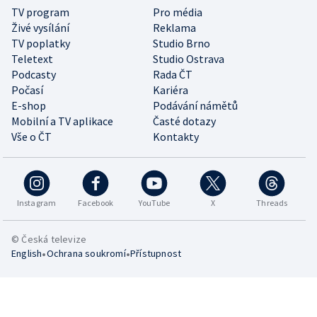
TV program
Pro média
Živé vysílání
Reklama
TV poplatky
Studio Brno
Teletext
Studio Ostrava
Podcasty
Rada ČT
Počasí
Kariéra
E-shop
Podávání námětů
Mobilní a TV aplikace
Časté dotazy
Vše o ČT
Kontakty
Instagram
Facebook
YouTube
X
Threads
© Česká televize
•
•
English
Ochrana soukromí
Přístupnost