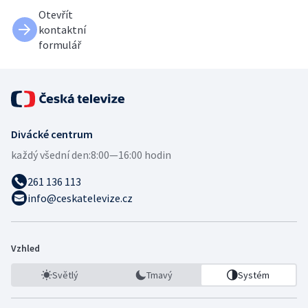
Otevřít
kontaktní
formulář
Divácké centrum
každý všední den:
8:00—16:00 hodin
261 136 113
info@ceskatelevize.cz
Vzhled
Světlý
Tmavý
Systém