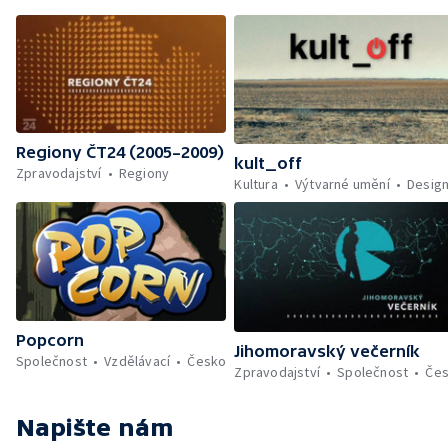
Regiony ČT24 (2005–2009)
kult_off
Zpravodajství
Regiony
Kultura
Výtvarné umění
Desig
Popcorn
Jihomoravský večerník
Společnost
Vzdělávací
Česko
Zpravodajství
Společnost
Če
Napište nám