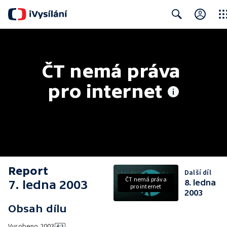
Clos
Search
ČT nemá práva 
pro internet
Report
Další díl
ČT nemá práva
7. ledna 2003
8. ledna
pro internet
2003
Obsah dílu
Vyrobeno
2003