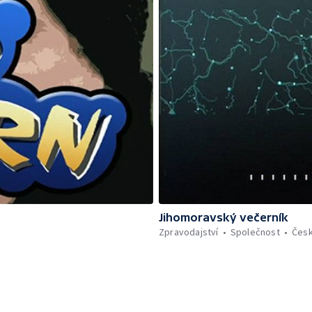
Jihomoravský večerník
Zpravodajství
Společnost
Čes