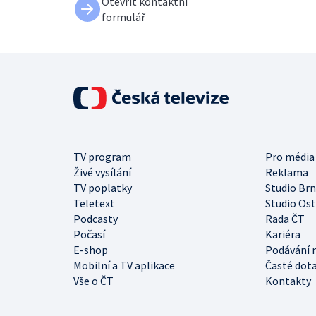
Otevřít kontaktní
formulář
TV program
Pro média
Živé vysílání
Reklama
TV poplatky
Studio Br
Teletext
Studio Os
Podcasty
Rada ČT
Počasí
Kariéra
E-shop
Podávání 
Mobilní a TV aplikace
Časté dot
Vše o ČT
Kontakty