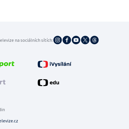
elevize na sociálních sítích:
din
levize.cz