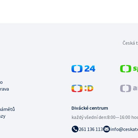
Česká t
no
trava
Divácké centrum
námětů
azy
každý všední den:
8:00—16:00 ho
261 136 113
info@ceskate