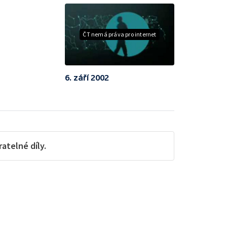
ČT nemá práva pro internet
6. září 2002
telné díly.