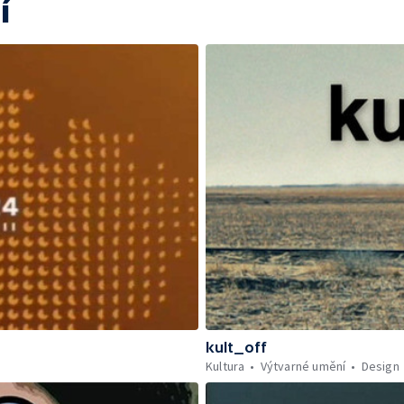
í
kult_off
Kultura
Výtvarné umění
Design