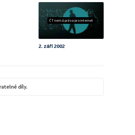
ČT nemá práva pro internet
2. září 2002
telné díly.