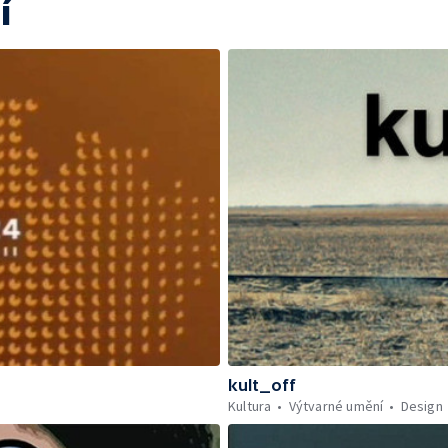
í
kult_off
Kultura
Výtvarné umění
Design