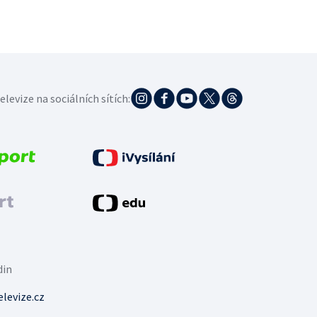
elevize na sociálních sítích:
din
levize.cz