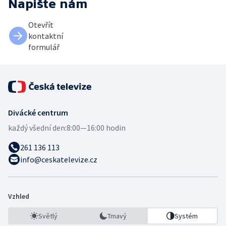
Napište nám
Otevřít
kontaktní
formulář
Divácké centrum
každý všední den:
8:00—16:00 hodin
261 136 113
info@ceskatelevize.cz
Vzhled
Světlý
Tmavý
Systém