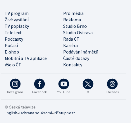
TV program
Pro média
Živé vysílání
Reklama
TV poplatky
Studio Brno
Teletext
Studio Ostrava
Podcasty
Rada ČT
Počasí
Kariéra
E-shop
Podávání námětů
Mobilní a TV aplikace
Časté dotazy
Vše o ČT
Kontakty
Instagram
Facebook
YouTube
X
Threads
© Česká televize
•
•
English
Ochrana soukromí
Přístupnost