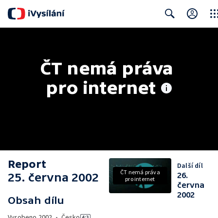
Clos
Search
ČT nemá práva 
pro internet
Report
Další díl
ČT nemá práva
25. června 2002
26.
pro internet
června
2002
Obsah dílu
Vyrobeno
2002
•
Česko