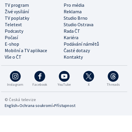
TV program
Pro média
Živé vysílání
Reklama
TV poplatky
Studio Brno
Teletext
Studio Ostrava
Podcasty
Rada ČT
Počasí
Kariéra
E-shop
Podávání námětů
Mobilní a TV aplikace
Časté dotazy
Vše o ČT
Kontakty
Instagram
Facebook
YouTube
X
Threads
© Česká televize
•
•
English
Ochrana soukromí
Přístupnost