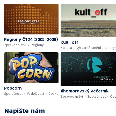
Regiony ČT24 (2005–2009)
kult_off
Zpravodajství
Regiony
Kultura
Výtvarné umění
Desig
Popcorn
Jihomoravský večerník
Společnost
Vzdělávací
Česko
Zpravodajství
Společnost
Če
Napište nám