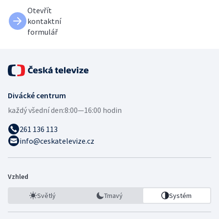
Otevřít
kontaktní
formulář
Divácké centrum
každý všední den:
8:00—16:00 hodin
261 136 113
info@ceskatelevize.cz
Vzhled
Světlý
Tmavý
Systém