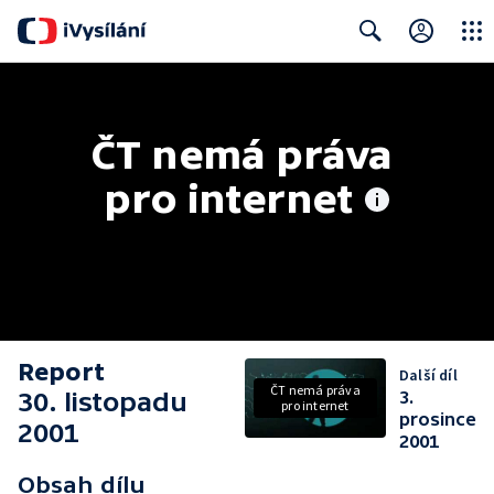
Close
Search
ČT nemá práva 
pro internet
Report
Další díl
ČT nemá práva
30. listopadu
3.
pro internet
prosince
2001
2001
Obsah dílu