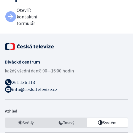
Otevřít
kontaktní
formulář
Divácké centrum
každý všední den:
8:00—16:00 hodin
261 136 113
info@ceskatelevize.cz
Vzhled
Světlý
Tmavý
Systém