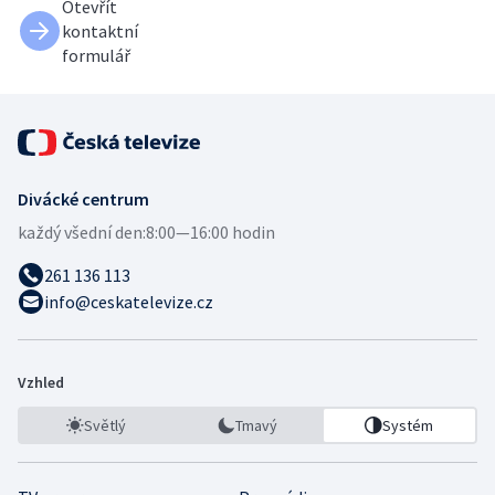
Otevřít
kontaktní
formulář
Divácké centrum
každý všední den:
8:00—16:00 hodin
261 136 113
info@ceskatelevize.cz
Vzhled
Světlý
Tmavý
Systém