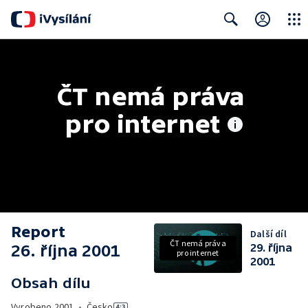
Close
Search
ČT nemá práva 
pro internet
Report
Další díl
ČT nemá práva
26. října 2001
29. října
pro internet
2001
Obsah dílu
Vyrobeno
2001
•
Česko