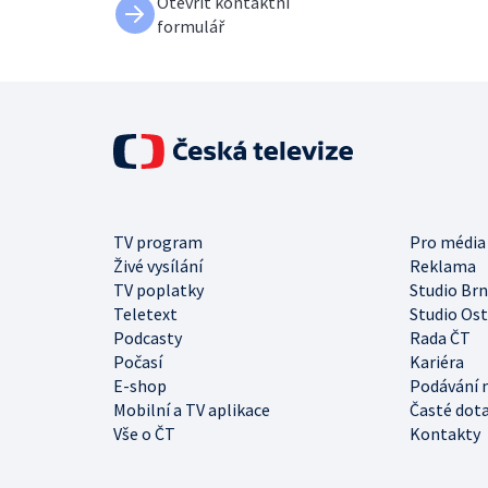
Otevřít kontaktní
formulář
TV program
Pro média
Živé vysílání
Reklama
TV poplatky
Studio Br
Teletext
Studio Os
Podcasty
Rada ČT
Počasí
Kariéra
E-shop
Podávání 
Mobilní a TV aplikace
Časté dot
Vše o ČT
Kontakty