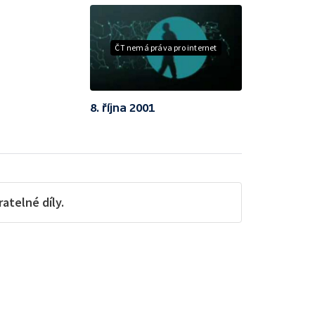
ČT nemá práva pro internet
8. října 2001
telné díly.