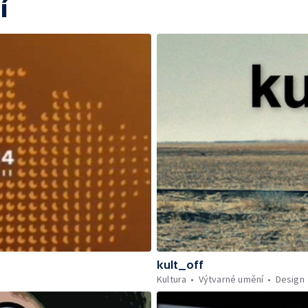
í
kult_off
Kultura
Výtvarné umění
Design