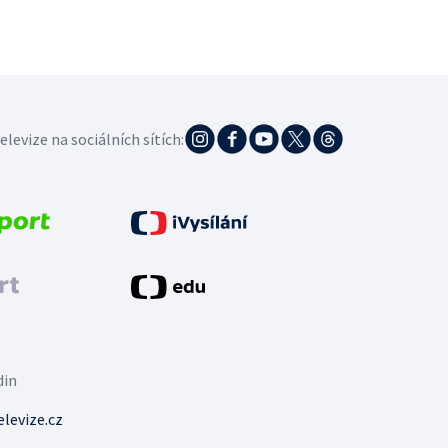
elevize na sociálních sítích:
din
levize.cz