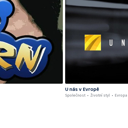
U nás v Evropě
Společnost
Životní styl
Evropa