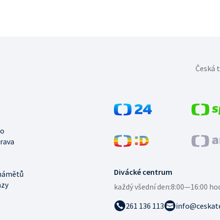
Česká t
no
trava
Divácké centrum
námětů
azy
každý všední den:
8:00—16:00 ho
261 136 113
info@ceskate