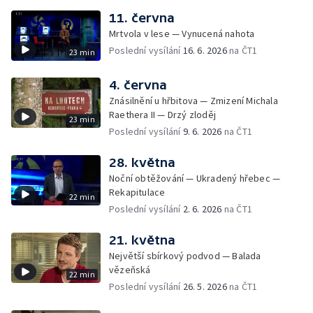
11. června
Mrtvola v lese — Vynucená nahota
Poslední vysílání
16. 6. 2026
na ČT1
23 min
4. června
Znásilnění u hřbitova — Zmizení Michala
Raethera II — Drzý zloděj
23 min
Poslední vysílání
9. 6. 2026
na ČT1
28. května
Noční obtěžování — Ukradený hřebec —
Rekapitulace
22 min
Poslední vysílání
2. 6. 2026
na ČT1
21. května
Největší sbírkový podvod — Balada
vězeňská
22 min
Poslední vysílání
26. 5. 2026
na ČT1