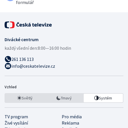
formulář
Divácké centrum
každý všední den:
8:00—16:00 hodin
261 136 113
info@ceskatelevize.cz
Vzhled
Světlý
Tmavý
Systém
TV program
Pro média
Živé vysílání
Reklama