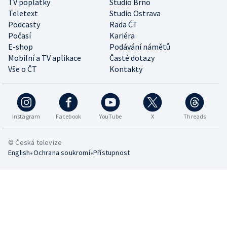
TV poplatky
Studio Brno
Teletext
Studio Ostrava
Podcasty
Rada ČT
Počasí
Kariéra
E-shop
Podávání námětů
Mobilní a TV aplikace
Časté dotazy
Vše o ČT
Kontakty
Instagram
Facebook
YouTube
X
Threads
© Česká televize
•
•
English
Ochrana soukromí
Přístupnost