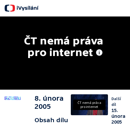
S
ČT nemá práva 
pro internet
8. února
Další
ČT nemá práva
díl
2005
pro internet
15.
února
Obsah dílu
2005