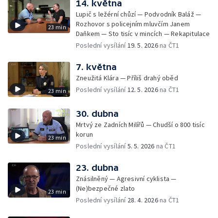
14. května
Lupič s ležérní chůzí — Podvodník Baláž —
Rozhovor s policejním mluvčím Janem
23 min
Daňkem — Sto tisíc v mincích — Rekapitulace
Poslední vysílání
19. 5. 2026
na ČT1
7. května
Zneužitá Klára — Příliš drahý oběd
Poslední vysílání
12. 5. 2026
na ČT1
23 min
30. dubna
Mrtvý ze Zadních Milířů — Chudší o 800 tisíc
korun
23 min
Poslední vysílání
5. 5. 2026
na ČT1
23. dubna
Znásilněný — Agresivní cyklista —
(Ne)bezpečné zlato
23 min
Poslední vysílání
28. 4. 2026
na ČT1