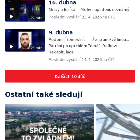
16. dubna
Mrtvý u lesíka — Motiv napadení: neznámý
Poslední vysílání
21. 4. 2026
na ČT1
22 min
9. dubna
Podomní řemeslníci — Ženu ani květinou... —
Pátrání po uprchlém Tomáši Dufkovi —
23 min
Rekapitulace
Poslední vysílání
14. 4. 2026
na ČT1
Dalších 10 dílů
Ostatní také sledují