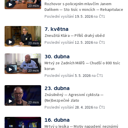
Rozhovor s policejním mluvčím Janem
23 min
Daňkem — Sto tisíc v mincích — Rekapitulace
Poslední vysílání
19. 5. 2026
na ČT1
7. května
Zneužitá Klára — Příliš drahý oběd
Poslední vysílání
12. 5. 2026
na ČT1
23 min
30. dubna
Mrtvý ze Zadních Milířů — Chudší o 800 tisíc
korun
23 min
Poslední vysílání
5. 5. 2026
na ČT1
23. dubna
Znásilněný — Agresivní cyklista —
(Ne)bezpečné zlato
23 min
Poslední vysílání
28. 4. 2026
na ČT1
16. dubna
Mrtvý u lesíka — Motiv napadení: neznámý