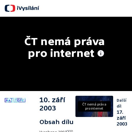
S
ČT nemá práva 
pro internet
10. září
Další
ČT nemá práva
díl
2003
pro internet
17.
září
Obsah dílu
2003