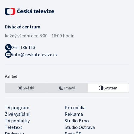
Divácké centrum
každý všední den:
8:00—16:00 hodin
261 136 113
info@ceskatelevize.cz
Vzhled
Světlý
Tmavý
Systém
TV program
Pro média
Živé vysílání
Reklama
TV poplatky
Studio Brno
Teletext
Studio Ostrava
Podcasty
Rada ČT