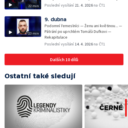
Poslední vysílání
21. 4. 2026
na ČT1
22 min
9. dubna
Podomní řemeslníci — Ženu ani květinou... —
Pátrání po uprchlém Tomáši Dufkovi —
23 min
Rekapitulace
Poslední vysílání
14. 4. 2026
na ČT1
Dalších 10 dílů
Ostatní také sledují