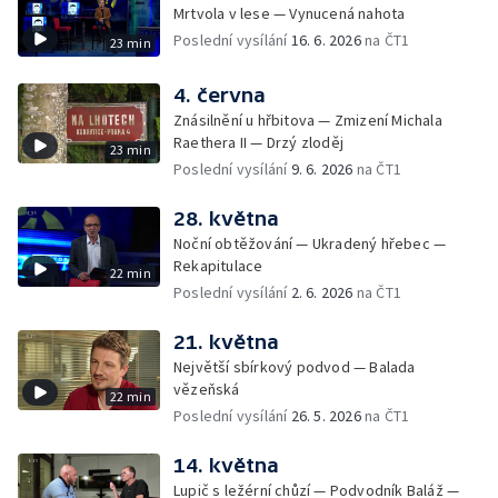
Mrtvola v lese — Vynucená nahota
Poslední vysílání
16. 6. 2026
na ČT1
23 min
4. června
Znásilnění u hřbitova — Zmizení Michala
Raethera II — Drzý zloděj
23 min
Poslední vysílání
9. 6. 2026
na ČT1
28. května
Noční obtěžování — Ukradený hřebec —
Rekapitulace
22 min
Poslední vysílání
2. 6. 2026
na ČT1
21. května
Největší sbírkový podvod — Balada
vězeňská
22 min
Poslední vysílání
26. 5. 2026
na ČT1
14. května
Lupič s ležérní chůzí — Podvodník Baláž —