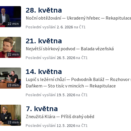
28. května
Noční obtěžování — Ukradený hřebec — Rekapitulac
22 min
Poslední vysílání
2. 6. 2026
na ČT1
21. května
Největší sbírkový podvod — Balada vězeňská
22 min
Poslední vysílání
26. 5. 2026
na ČT1
14. května
Lupič s ležérní chůzí — Podvodník Baláž — Rozhovor
23 min
Daňkem — Sto tisíc v mincích — Rekapitulace
Poslední vysílání
19. 5. 2026
na ČT1
7. května
Zneužitá Klára — Příliš drahý oběd
23 min
Poslední vysílání
12. 5. 2026
na ČT1