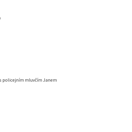
e
 s policejním mluvčím Janem