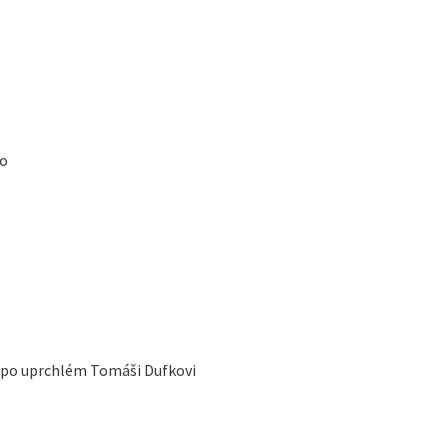
to
í po uprchlém Tomáši Dufkovi