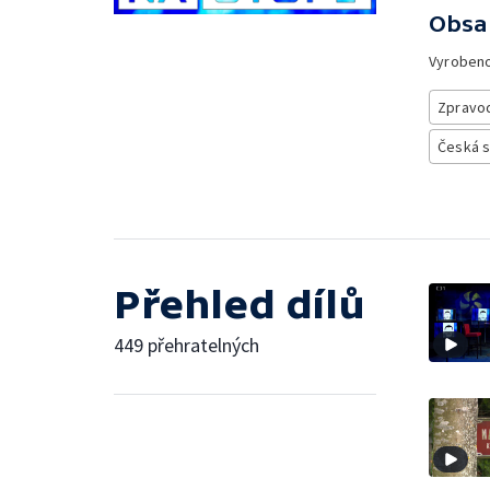
Obsa
Vyroben
Zpravod
Česká 
Přehled dílů
449 přehratelných