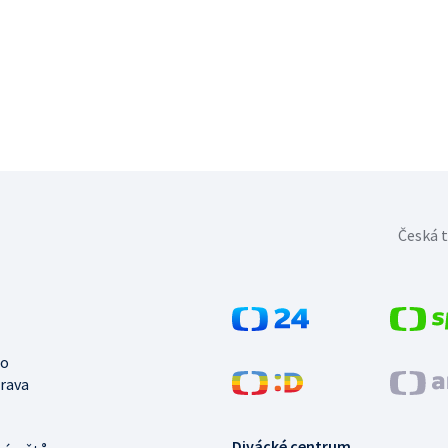
Česká t
no
trava
Divácké centrum