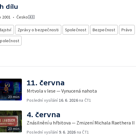
h dílu
o
2001
•
Česko
ajství
Zprávy o bezpečnosti
Společnost
Bezpečnost
Právo
společnost
11. června
Mrtvola v lese — Vynucená nahota
23 min
Poslední vysílání
16. 6. 2026
na ČT1
4. června
Znásilnění u hřbitova — Zmizení Michala Raethera II
23 min
Poslední vysílání
9. 6. 2026
na ČT1