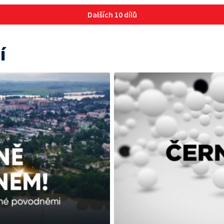
Dalších 10 dílů
í