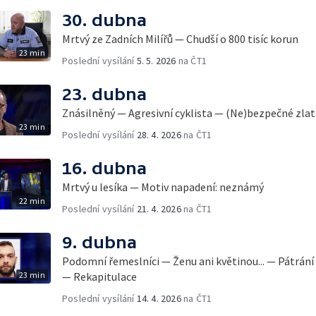
30. dubna
Mrtvý ze Zadních Milířů — Chudší o 800 tisíc korun
23 min
Poslední vysílání
5. 5. 2026
na ČT1
23. dubna
Znásilněný — Agresivní cyklista — (Ne)bezpečné zla
23 min
Poslední vysílání
28. 4. 2026
na ČT1
16. dubna
Mrtvý u lesíka — Motiv napadení: neznámý
22 min
Poslední vysílání
21. 4. 2026
na ČT1
9. dubna
Podomní řemeslníci — Ženu ani květinou... — Pátrán
23 min
— Rekapitulace
Poslední vysílání
14. 4. 2026
na ČT1