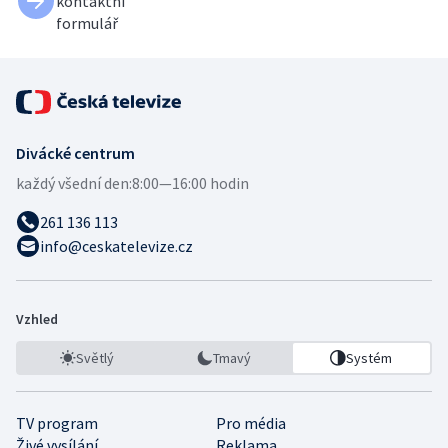
kontaktní
formulář
Divácké centrum
každý všední den:
8:00—16:00 hodin
261 136 113
info@ceskatelevize.cz
Vzhled
Světlý
Tmavý
Systém
TV program
Pro média
Živé vysílání
Reklama