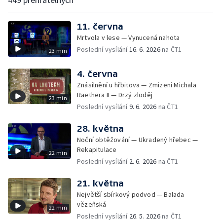
11. června
Mrtvola v lese — Vynucená nahota
Poslední vysílání
16. 6. 2026
na ČT1
23 min
4. června
Znásilnění u hřbitova — Zmizení Michala
Raethera II — Drzý zloděj
23 min
Poslední vysílání
9. 6. 2026
na ČT1
28. května
Noční obtěžování — Ukradený hřebec —
Rekapitulace
22 min
Poslední vysílání
2. 6. 2026
na ČT1
21. května
Největší sbírkový podvod — Balada
vězeňská
22 min
Poslední vysílání
26. 5. 2026
na ČT1