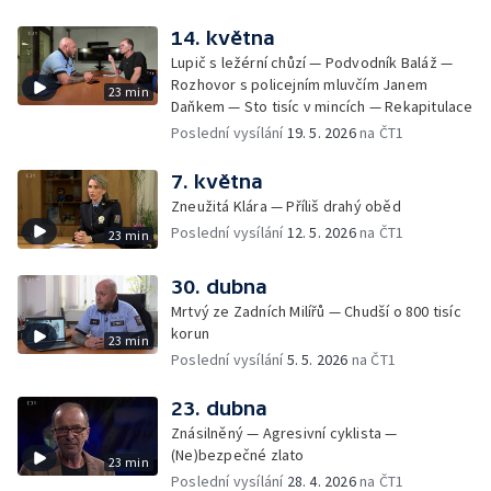
14. května
Lupič s ležérní chůzí — Podvodník Baláž —
Rozhovor s policejním mluvčím Janem
23 min
Daňkem — Sto tisíc v mincích — Rekapitulace
Poslední vysílání
19. 5. 2026
na ČT1
7. května
Zneužitá Klára — Příliš drahý oběd
Poslední vysílání
12. 5. 2026
na ČT1
23 min
30. dubna
Mrtvý ze Zadních Milířů — Chudší o 800 tisíc
korun
23 min
Poslední vysílání
5. 5. 2026
na ČT1
23. dubna
Znásilněný — Agresivní cyklista —
(Ne)bezpečné zlato
23 min
Poslední vysílání
28. 4. 2026
na ČT1