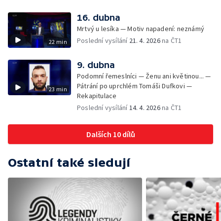
16. dubna
Mrtvý u lesíka — Motiv napadení: neznámý
Poslední vysílání
21. 4. 2026
na ČT1
22 min
9. dubna
Podomní řemeslníci — Ženu ani květinou... —
Pátrání po uprchlém Tomáši Dufkovi —
23 min
Rekapitulace
Poslední vysílání
14. 4. 2026
na ČT1
Dalších 10 dílů
Ostatní také sledují