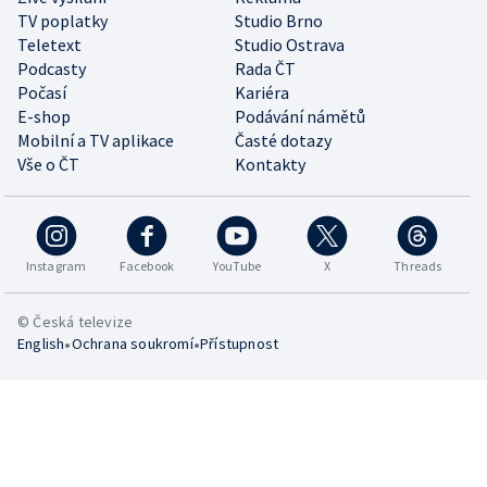
TV poplatky
Studio Brno
Teletext
Studio Ostrava
Podcasty
Rada ČT
Počasí
Kariéra
E-shop
Podávání námětů
Mobilní a TV aplikace
Časté dotazy
Vše o ČT
Kontakty
Instagram
Facebook
YouTube
X
Threads
© Česká televize
•
•
English
Ochrana soukromí
Přístupnost