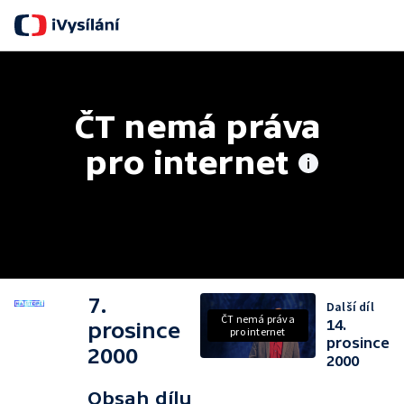
S
ČT nemá práva 
pro internet
7.
Další díl
ČT nemá práva
14.
prosince
pro internet
prosince
2000
2000
Obsah dílu