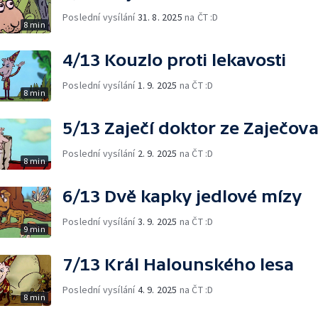
Poslední vysílání
31. 8. 2025
na ČT :D
8 min
4/13 Kouzlo proti lekavosti
Poslední vysílání
1. 9. 2025
na ČT :D
8 min
5/13 Zaječí doktor ze Zaječov
Poslední vysílání
2. 9. 2025
na ČT :D
8 min
6/13 Dvě kapky jedlové mízy
Poslední vysílání
3. 9. 2025
na ČT :D
9 min
7/13 Král Halounského lesa
Poslední vysílání
4. 9. 2025
na ČT :D
8 min