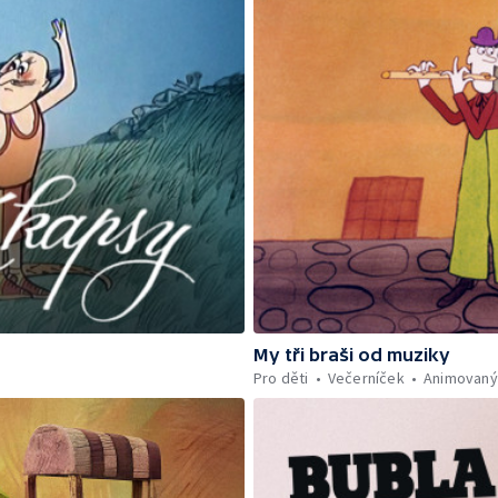
My tři braši od muziky
Pro děti
Večerníček
Animovaný