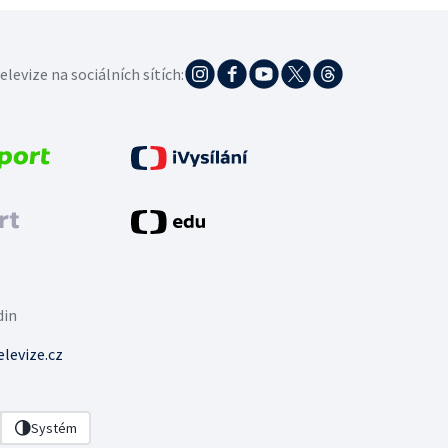
elevize na sociálních sítích:
din
levize.cz
Systém