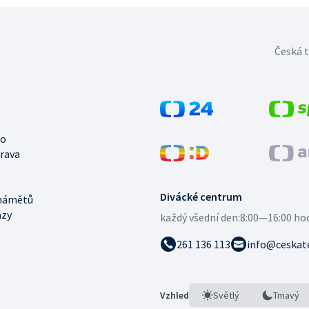
Česká t
no
trava
Divácké centrum
námětů
azy
každý všední den:
8:00—16:00 ho
261 136 113
info@ceskate
Vzhled
Světlý
Tmavý