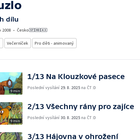
uzlo
h dílu
o
2008
•
Česko
i
Večerníček
Pro děti - animovaný
1/13 Na Klouzkové pasece
Poslední vysílání
29. 8. 2025
na ČT :D
9 min
2/13 Všechny rány pro zajíce
Poslední vysílání
30. 8. 2025
na ČT :D
9 min
3/13 Hájovna v ohrožení