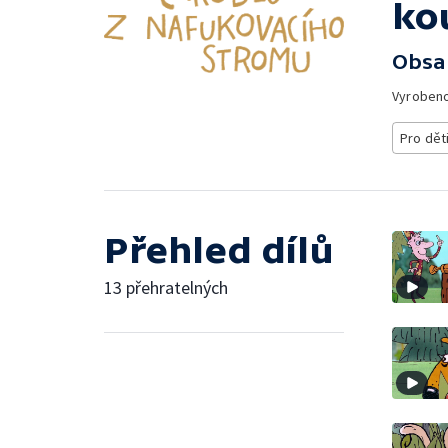
ko
Obsa
Vyroben
Pro dět
Přehled dílů
13 přehratelných