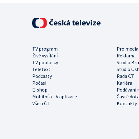
TV program
Pro média
Živé vysílání
Reklama
TV poplatky
Studio Br
Teletext
Studio Os
Podcasty
Rada ČT
Počasí
Kariéra
E-shop
Podávání 
Mobilní a TV aplikace
Časté dot
Vše o ČT
Kontakty