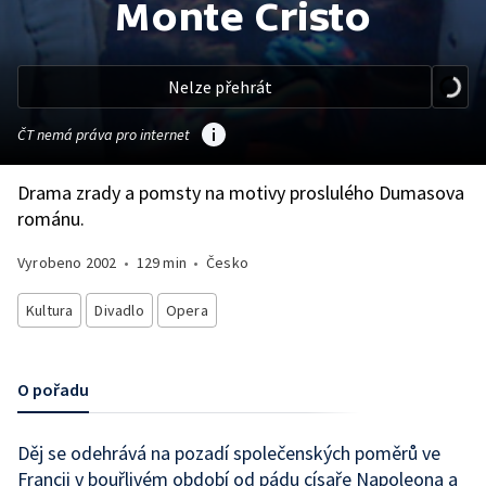
Monte Cristo
Nelze přehrát
ČT nemá práva pro internet
Drama zrady a pomsty na motivy proslulého Dumasova
románu.
Vyrobeno
2002
•
129 min
•
Česko
Kultura
Divadlo
Opera
O pořadu
Děj se odehrává na pozadí společenských poměrů ve
Francii v bouřlivém období od pádu císaře Napoleona a