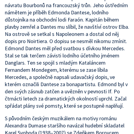
návratu Bourbonů na francouzský trůn. Jeho ústředním
námětem je příběh Edmonda Dantese, lodního
důstojníka na obchodní lodi Faraón. Kapitán během
plavby zemřel a Dantes mu slíbil, že navštíví ostrov Elba.
Na ostrově se setkal s Napoleonem a dostal od něj
dopis pro Noirtiera. O dopisu se nesměl nikomu zmínit.
Edmond Dantes měl před svatbou s dívkou Mercedes.
Stal se tak terčem závisti lodního účetního jménem
Danglars. Ten se spojil s mladým Kataláncem
Fernandem Mondegem, kterému se zase líbila
Mercedes, a společně napsali udavačský dopis, ve
kterém označili Dantese za bonapartistu. Edmond byl v
den svých zásnub zatčen a uvězněn v pevnosti If. Po
čtrnácti letech za dramatických okolností uprchl. Začal
spřádat plány své pomsty, které se postupně naplňují.
S původním českým muzikálem na motivy románu
Alexandra Dumase staršího navázal hudební skladatel
Karel Svoboda (1938–2007) se Zdeňkem Borovcem