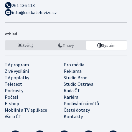
261 136 113
info@ceskatelevize.cz
Vzhled
Světlý
Tmavý
Systém
TV program
Pro média
Živé vysílání
Reklama
TV poplatky
Studio Brno
Teletext
Studio Ostrava
Podcasty
Rada ČT
Počasí
Kariéra
E-shop
Podávání námětů
Mobilní a TV aplikace
Časté dotazy
Vše o ČT
Kontakty