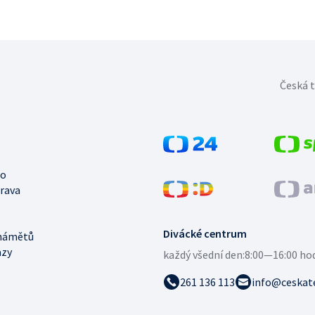
Česká t
no
trava
Divácké centrum
námětů
azy
každý všední den:
8:00—16:00 ho
261 136 113
info@ceskate