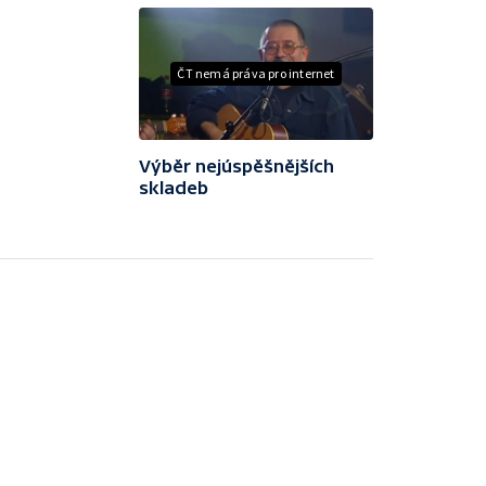
ČT nemá práva pro internet
Výběr nejúspěšnějších
skladeb