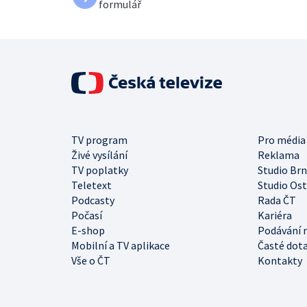
formulář
TV program
Pro média
Živé vysílání
Reklama
TV poplatky
Studio Br
Teletext
Studio Os
Podcasty
Rada ČT
Počasí
Kariéra
E-shop
Podávání 
Mobilní a TV aplikace
Časté dot
Vše o ČT
Kontakty