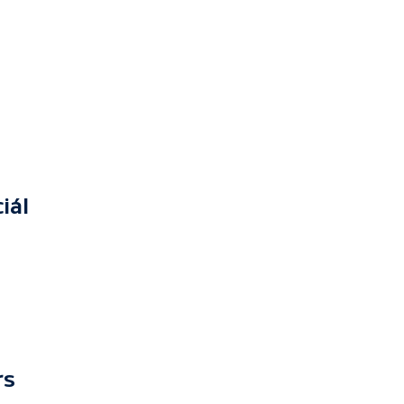
iál
rs