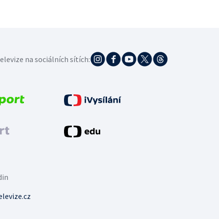
elevize na sociálních sítích:
din
levize.cz