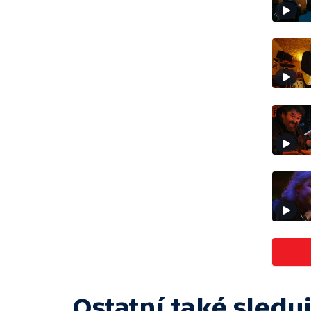
Ostatní také sleduj