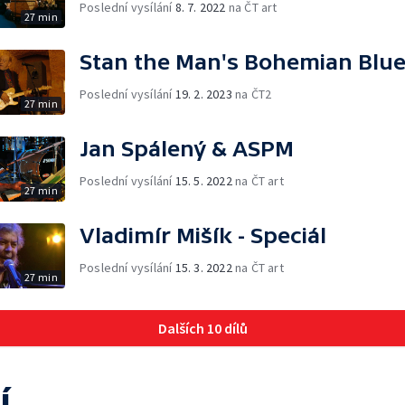
Poslední vysílání
8. 7. 2022
na ČT art
27 min
Stan the Man's Bohemian Blu
Poslední vysílání
19. 2. 2023
na ČT2
27 min
Jan Spálený & ASPM
Poslední vysílání
15. 5. 2022
na ČT art
27 min
Vladimír Mišík - Speciál
Poslední vysílání
15. 3. 2022
na ČT art
27 min
Dalších 10 dílů
í