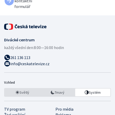
kontaktní
formulář
Divácké centrum
každý všední den:
8:00—16:00 hodin
261 136 113
info@ceskatelevize.cz
Vzhled
Světlý
Tmavý
Systém
TV program
Pro média
Živé vysílání
Reklama