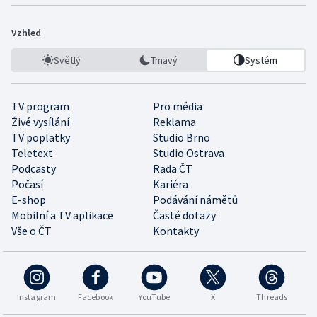
Vzhled
Světlý
Tmavý
Systém
TV program
Pro média
Živé vysílání
Reklama
TV poplatky
Studio Brno
Teletext
Studio Ostrava
Podcasty
Rada ČT
Počasí
Kariéra
E-shop
Podávání námětů
Mobilní a TV aplikace
Časté dotazy
Vše o ČT
Kontakty
Instagram
Facebook
YouTube
X
Threads