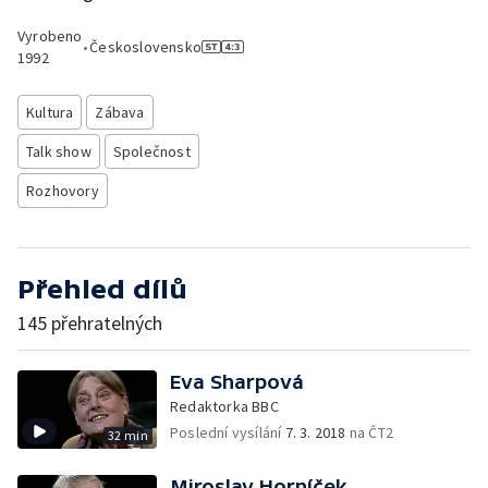
Vyrobeno
•
Československo
1992
Kultura
Zábava
Talk show
Společnost
Rozhovory
Přehled dílů
145 přehratelných
Eva Sharpová
Redaktorka BBC
Poslední vysílání
7. 3. 2018
na ČT2
32 min
Miroslav Horníček