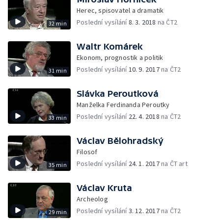
Herec, spisovatel a dramatik
Poslední vysílání
8. 3. 2018
na ČT2
32 min
Waltr Komárek
Ekonom, prognostik a politik
Poslední vysílání
10. 9. 2017
na ČT2
31 min
Slávka Peroutková
Manželka Ferdinanda Peroutky
Poslední vysílání
22. 4. 2018
na ČT2
33 min
Václav Bělohradský
Filosof
Poslední vysílání
24. 1. 2017
na ČT art
35 min
Václav Kruta
Archeolog
Poslední vysílání
3. 12. 2017
na ČT2
29 min