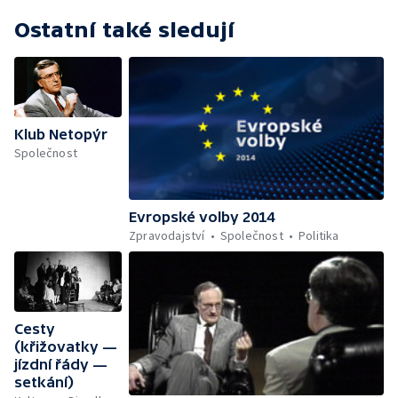
Ostatní také sledují
Klub Netopýr
Společnost
Evropské volby 2014
Zpravodajství
Společnost
Politika
Cesty
(křižovatky —
jízdní řády —
setkání)