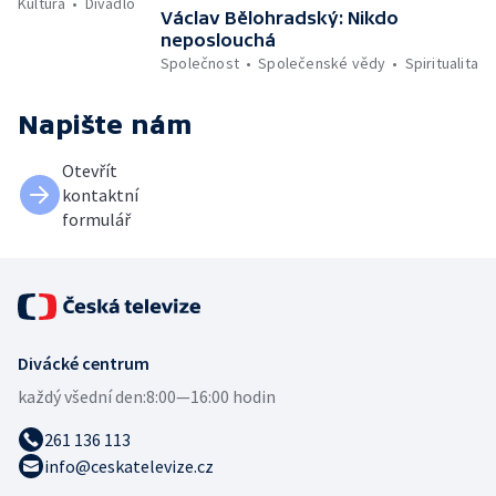
Kultura
Divadlo
Václav Bělohradský: Nikdo
neposlouchá
Společnost
Společenské vědy
Spiritualita
Napište nám
Otevřít
kontaktní
formulář
Divácké centrum
každý všední den:
8:00—16:00 hodin
261 136 113
info@ceskatelevize.cz