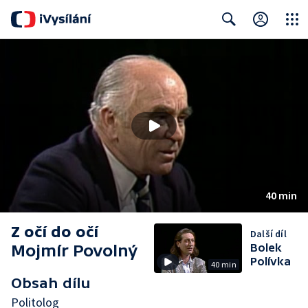
Close
Search
40 min
Z očí do očí
Další díl
Mojmír Povolný
Bolek
Polívka
40 min
Obsah dílu
Politolog