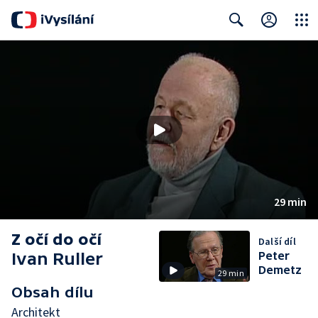
Close
Search
29 min
Z očí do očí
Další díl
Ivan Ruller
Peter
Demetz
29 min
Obsah dílu
Architekt