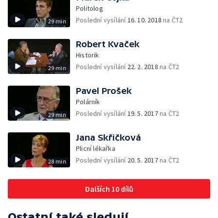
Politolog
Poslední vysílání
16. 10. 2018
na ČT2
29 min
Robert Kvaček
Historik
Poslední vysílání
22. 2. 2018
na ČT2
29 min
Pavel Prošek
Polárník
Poslední vysílání
19. 5. 2017
na ČT2
29 min
Jana Skřičková
Plicní lékařka
Poslední vysílání
20. 5. 2017
na ČT2
28 min
Dalších 10 dílů
Ostatní také sledují