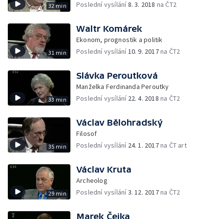
Poslední vysílání
8. 3. 2018
na ČT2
32 min
Waltr Komárek
Ekonom, prognostik a politik
Poslední vysílání
10. 9. 2017
na ČT2
31 min
Slávka Peroutková
Manželka Ferdinanda Peroutky
Poslední vysílání
22. 4. 2018
na ČT2
33 min
Václav Bělohradský
Filosof
Poslední vysílání
24. 1. 2017
na ČT art
35 min
Václav Kruta
Archeolog
Poslední vysílání
3. 12. 2017
na ČT2
29 min
Marek Čejka