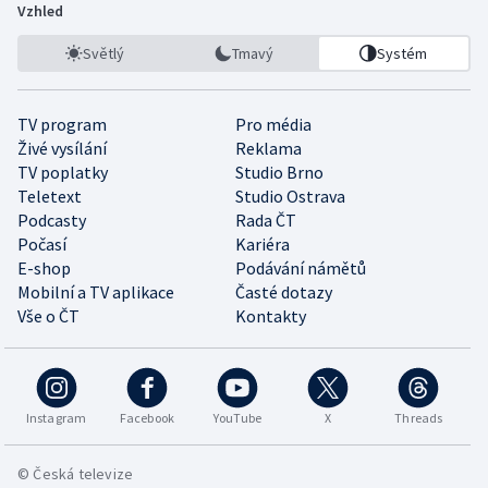
Vzhled
Světlý
Tmavý
Systém
TV program
Pro média
Živé vysílání
Reklama
TV poplatky
Studio Brno
Teletext
Studio Ostrava
Podcasty
Rada ČT
Počasí
Kariéra
E-shop
Podávání námětů
Mobilní a TV aplikace
Časté dotazy
Vše o ČT
Kontakty
Instagram
Facebook
YouTube
X
Threads
© Česká televize