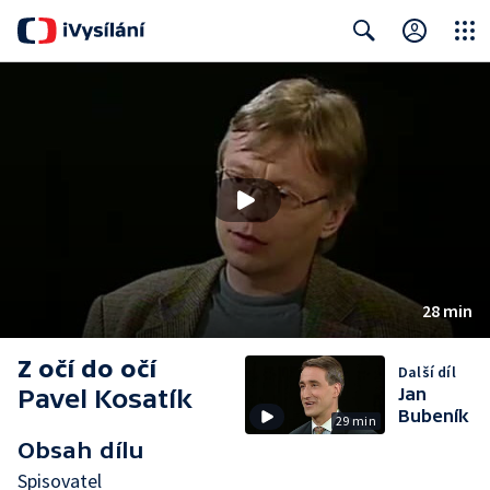
Close
Search
28 min
Z očí do očí
Další díl
Pavel Kosatík
Jan
Bubeník
29 min
Obsah dílu
Spisovatel