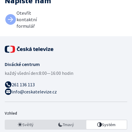
Napište nám
Otevřít
kontaktní
formulář
Divácké centrum
každý všední den:
8:00—16:00 hodin
261 136 113
info@ceskatelevize.cz
Vzhled
Světlý
Tmavý
Systém