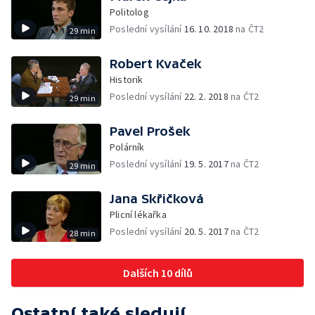
Politolog
Poslední vysílání
16. 10. 2018
na ČT2
29 min
Robert Kvaček
Historik
Poslední vysílání
22. 2. 2018
na ČT2
29 min
Pavel Prošek
Polárník
Poslední vysílání
19. 5. 2017
na ČT2
29 min
Jana Skřičková
Plicní lékařka
Poslední vysílání
20. 5. 2017
na ČT2
28 min
Dalších 10 dílů
Ostatní také sledují