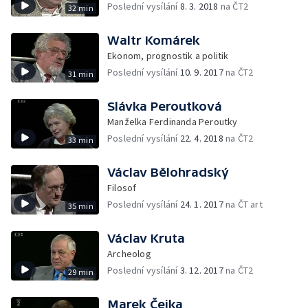
Poslední vysílání
8. 3. 2018
na ČT2
32 min
Waltr Komárek
Ekonom, prognostik a politik
Poslední vysílání
10. 9. 2017
na ČT2
31 min
Slávka Peroutková
Manželka Ferdinanda Peroutky
Poslední vysílání
22. 4. 2018
na ČT2
33 min
Václav Bělohradský
Filosof
Poslední vysílání
24. 1. 2017
na ČT art
35 min
Václav Kruta
Archeolog
Poslední vysílání
3. 12. 2017
na ČT2
29 min
Marek Čejka