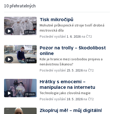
10 přehratelných
Tisk mikročipů
Mohutné průkopnické stroje tvoří drobná
mistrovská díla
27 min
Poslední vysílání
1. 6. 2026
na ČT2
Pozor na trolly – škodolibost
online
Kde je hranice mezi svobodou projevu a
28 min
nenávistnou šikanou?
Poslední vysílání
25. 5. 2026
na ČT2
Hrátky s emocemi –
manipulace na internetu
Technologie jako zlovolná magie
29 min
Poslední vysílání
18. 5. 2026
na ČT2
Zkopíruj mě! – můj digitální