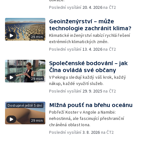
Poslední vysílání
20. 4. 2026
na ČT2
Geoinženýrství – může
technologie zachránit klima?
Klimatické inženýrství nabízí rychlá řešení
29 min
extrémních klimatických změn.
Poslední vysílání
13. 4. 2026
na ČT2
Společenské bodování – jak
Čína ovládá své občany
V Pekingu sledují každý váš krok, každý
29 min
nákup, každé využití služeb.
Poslední vysílání
29. 9. 2025
na ČT2
Mlžná poušť na břehu oceánu
Dostupné ještě 5 dní
Pobřeží Koster v Angole a Namibii:
nehostinná, ale fascinující přeshraniční
29 min
chráněná oblast Iona.
Poslední vysílání
3. 8. 2026
na ČT2