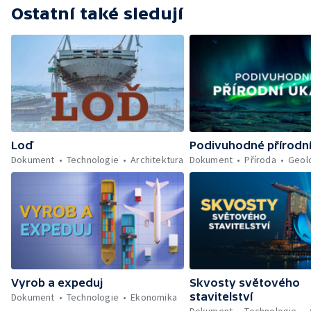
Ostatní také sledují
Loď
Podivuhodné přírodn
Dokument
Technologie
Architektura
Dokument
Příroda
Geol
Vyrob a expeduj
Skvosty světového
stavitelství
Dokument
Technologie
Ekonomika
Dokument
Technologie