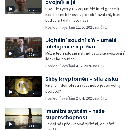
dvojník a já
Povede rychlý rozvoj umělé inteligence k
29 min
naší nesmrtelnosti v podobě avatarů, kteří
budou žít dál místo nás?
Poslední vysílání
11. 5. 2026
na ČT2
Digitální soudní síň – umělá
inteligence a právo
Může technologie nahradit složité uvažování
29 min
lidského soudce?
Poslední vysílání
4. 5. 2026
na ČT2
Sliby kryptoměn – síla zisku
Finanční demokratizace, nebo jeden velký
podvod?
30 min
Poslední vysílání
27. 4. 2026
na ČT2
Imunitní systém - naše
superschopnost
Čekají nás překvapivá zjištění, co ještě
29 min
dokáže.