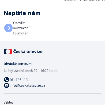
Napište nám
Otevřít
kontaktní
formulář
Divácké centrum
každý všední den:
8:00—16:00 hodin
261 136 113
info@ceskatelevize.cz
Vzhled