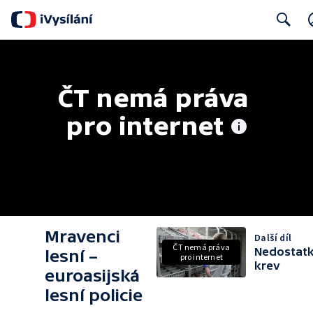
Search
ČT nemá práva 
pro internet
Mravenci
Další díl
ČT nemá práva
Nedostat
lesní –
pro internet
krev
euroasijská
lesní policie