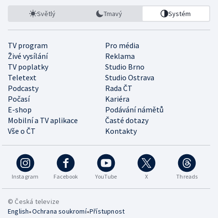
Světlý
Tmavý
Systém
TV program
Pro média
Živé vysílání
Reklama
TV poplatky
Studio Brno
Teletext
Studio Ostrava
Podcasty
Rada ČT
Počasí
Kariéra
E-shop
Podávání námětů
Mobilní a TV aplikace
Časté dotazy
Vše o ČT
Kontakty
Instagram
Facebook
YouTube
X
Threads
© Česká televize
•
•
English
Ochrana soukromí
Přístupnost