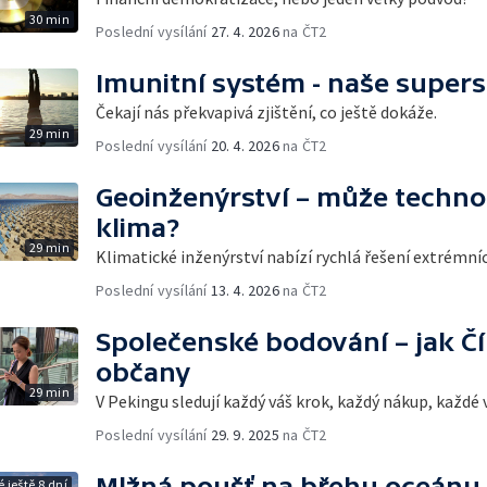
30 min
Poslední vysílání
27. 4. 2026
na ČT2
Imunitní systém - naše super
Čekají nás překvapivá zjištění, co ještě dokáže.
29 min
Poslední vysílání
20. 4. 2026
na ČT2
Geoinženýrství – může techno
klima?
29 min
Klimatické inženýrství nabízí rychlá řešení extrémn
Poslední vysílání
13. 4. 2026
na ČT2
Společenské bodování – jak Čí
občany
29 min
V Pekingu sledují každý váš krok, každý nákup, každé v
Poslední vysílání
29. 9. 2025
na ČT2
Mlžná poušť na břehu oceánu
 ještě 8 dní