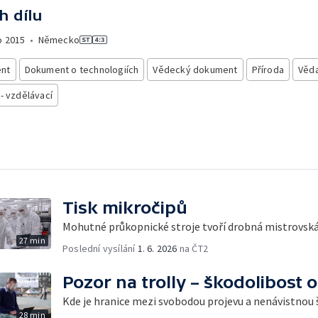
h dílu
o
2015
•
Německo
nt
Dokument o technologiích
Vědecký dokument
Příroda
Věd
 - vzdělávací
Tisk mikročipů
Mohutné průkopnické stroje tvoří drobná mistrovská
27 min
Poslední vysílání
1. 6. 2026
na ČT2
Pozor na trolly – škodolibost o
Kde je hranice mezi svobodou projevu a nenávistnou
28 min