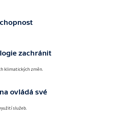
schopnost
logie zachránit
ích klimatických změn.
na ovládá své
yužití služeb.