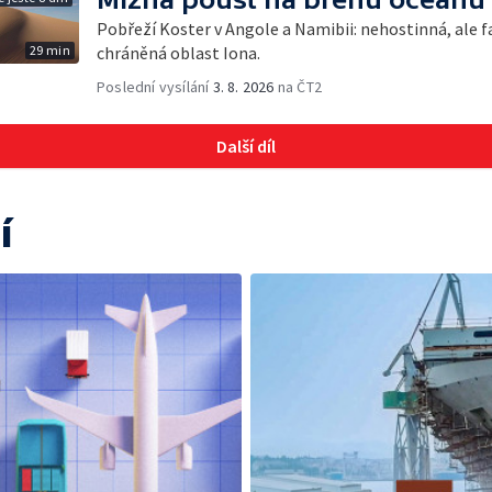
Pobřeží Koster v Angole a Namibii: nehostinná, ale fa
29 min
chráněná oblast Iona.
Poslední vysílání
3. 8. 2026
na ČT2
Další díl
í