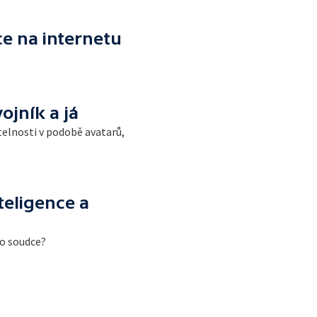
e na internetu
ojník a já
telnosti v podobě avatarů,
teligence a
ho soudce?