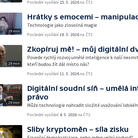
Poslední vysílání
25. 5. 2026
na ČT2
Hrátky s emocemi – manipulac
Technologie jako zlovolná magie
29 min
Poslední vysílání
18. 5. 2026
na ČT2
Zkopíruj mě! – můj digitální dv
Povede rychlý rozvoj umělé inteligence k naší nesmr
29 min
kteří budou žít dál místo nás?
Poslední vysílání
11. 5. 2026
na ČT2
Digitální soudní síň – umělá in
právo
29 min
Může technologie nahradit složité uvažování lidské
Poslední vysílání
4. 5. 2026
na ČT2
Sliby kryptoměn – síla zisku
Finanční demokratizace, nebo jeden velký podvod?