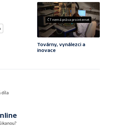
ČT nemá práva pro internet
a
Továrny, vynálezci a
inovace
 díla
nline
 šikanou?