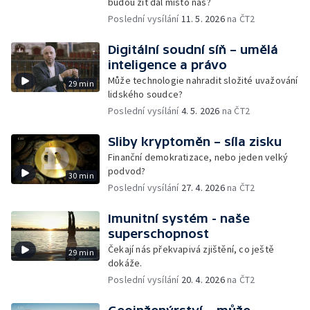
budou žít dál místo nás?
Poslední vysílání
11. 5. 2026
na ČT2
Digitální soudní síň – umělá
inteligence a právo
Může technologie nahradit složité uvažování
29 min
lidského soudce?
Poslední vysílání
4. 5. 2026
na ČT2
Sliby kryptoměn – síla zisku
Finanční demokratizace, nebo jeden velký
podvod?
30 min
Poslední vysílání
27. 4. 2026
na ČT2
Imunitní systém - naše
superschopnost
Čekají nás překvapivá zjištění, co ještě
29 min
dokáže.
Poslední vysílání
20. 4. 2026
na ČT2