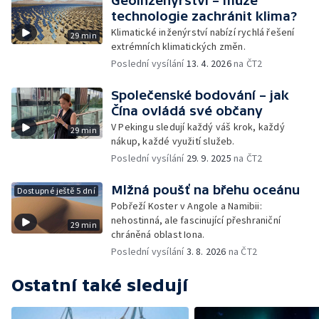
Geoinženýrství – může
technologie zachránit klima?
Klimatické inženýrství nabízí rychlá řešení
29 min
extrémních klimatických změn.
Poslední vysílání
13. 4. 2026
na ČT2
Společenské bodování – jak
Čína ovládá své občany
V Pekingu sledují každý váš krok, každý
29 min
nákup, každé využití služeb.
Poslední vysílání
29. 9. 2025
na ČT2
Mlžná poušť na břehu oceánu
Dostupné ještě 5 dní
Pobřeží Koster v Angole a Namibii:
nehostinná, ale fascinující přeshraniční
29 min
chráněná oblast Iona.
Poslední vysílání
3. 8. 2026
na ČT2
Ostatní také sledují