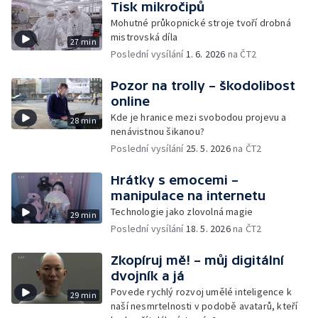
Tisk mikročipů
Mohutné průkopnické stroje tvoří drobná
mistrovská díla
27 min
Poslední vysílání
1. 6. 2026
na ČT2
Pozor na trolly – škodolibost
online
Kde je hranice mezi svobodou projevu a
28 min
nenávistnou šikanou?
Poslední vysílání
25. 5. 2026
na ČT2
Hrátky s emocemi –
manipulace na internetu
Technologie jako zlovolná magie
29 min
Poslední vysílání
18. 5. 2026
na ČT2
Zkopíruj mě! – můj digitální
dvojník a já
Povede rychlý rozvoj umělé inteligence k
29 min
naší nesmrtelnosti v podobě avatarů, kteří