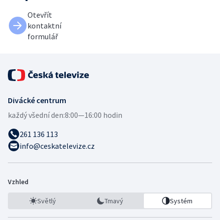
Otevřít
kontaktní
formulář
Divácké centrum
každý všední den:
8:00—16:00 hodin
261 136 113
info@ceskatelevize.cz
Vzhled
Světlý
Tmavý
Systém