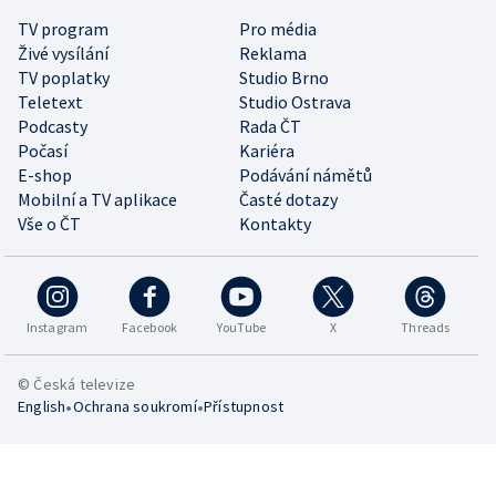
TV program
Pro média
Živé vysílání
Reklama
TV poplatky
Studio Brno
Teletext
Studio Ostrava
Podcasty
Rada ČT
Počasí
Kariéra
E-shop
Podávání námětů
Mobilní a TV aplikace
Časté dotazy
Vše o ČT
Kontakty
Instagram
Facebook
YouTube
X
Threads
© Česká televize
•
•
English
Ochrana soukromí
Přístupnost