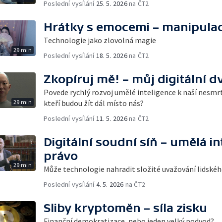
Poslední vysílání
25. 5. 2026
na ČT2
Hrátky s emocemi – manipulac
Technologie jako zlovolná magie
29 min
Poslední vysílání
18. 5. 2026
na ČT2
Zkopíruj mě! – můj digitální dv
Povede rychlý rozvoj umělé inteligence k naší nesmr
29 min
kteří budou žít dál místo nás?
Poslední vysílání
11. 5. 2026
na ČT2
Digitální soudní síň – umělá in
právo
29 min
Může technologie nahradit složité uvažování lidské
Poslední vysílání
4. 5. 2026
na ČT2
Sliby kryptoměn – síla zisku
Finanční demokratizace, nebo jeden velký podvod?