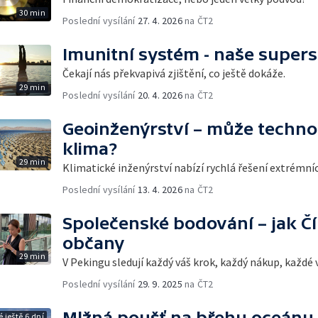
30 min
Poslední vysílání
27. 4. 2026
na ČT2
Imunitní systém - naše super
Čekají nás překvapivá zjištění, co ještě dokáže.
29 min
Poslední vysílání
20. 4. 2026
na ČT2
Geoinženýrství – může techno
klima?
29 min
Klimatické inženýrství nabízí rychlá řešení extrémn
Poslední vysílání
13. 4. 2026
na ČT2
Společenské bodování – jak Čí
občany
29 min
V Pekingu sledují každý váš krok, každý nákup, každé v
Poslední vysílání
29. 9. 2025
na ČT2
Mlžná poušť na břehu oceánu
 ještě 6 dní