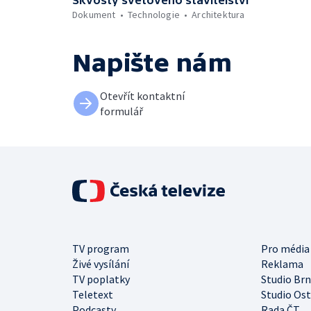
Skvosty světového stavitelství
Dokument
Technologie
Architektura
Napište nám
Otevřít kontaktní
formulář
TV program
Pro média
Živé vysílání
Reklama
TV poplatky
Studio Br
Teletext
Studio Os
Podcasty
Rada ČT