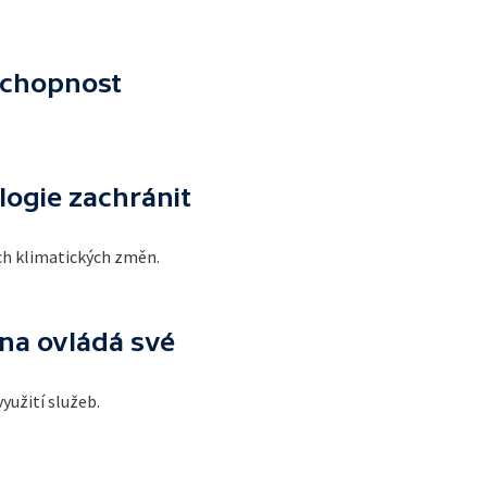
schopnost
logie zachránit
ích klimatických změn.
na ovládá své
yužití služeb.