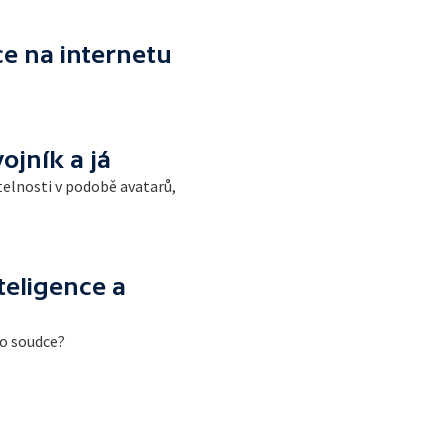
e na internetu
ojník a já
telnosti v podobě avatarů,
teligence a
ho soudce?