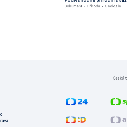
Podivuhodné přírodní úka
Dokument
Příroda
Geologie
Česká t
no
trava