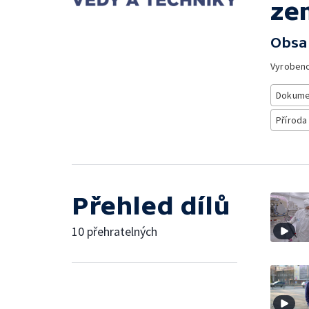
ze
Obsa
Vyroben
Dokume
Příroda
Přehled dílů
10 přehratelných