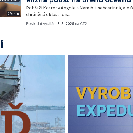
Pobřeží Koster v Angole a Namibii: nehostinná, ale fa
29 min
chráněná oblast Iona.
Poslední vysílání
3. 8. 2026
na ČT2
í