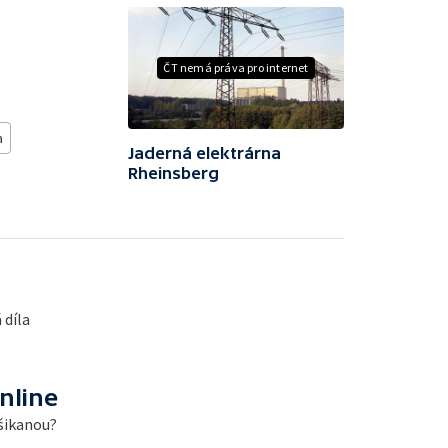
ČT nemá práva pro internet
a
Jaderná elektrárna
Rheinsberg
 díla
nline
 šikanou?