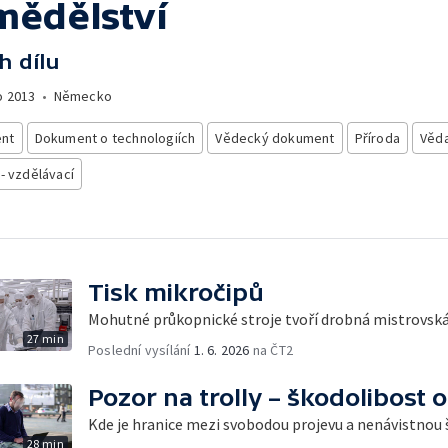
mědělství
h dílu
o
2013
•
Německo
nt
Dokument o technologiích
Vědecký dokument
Příroda
Věd
 - vzdělávací
Tisk mikročipů
Mohutné průkopnické stroje tvoří drobná mistrovská
27 min
Poslední vysílání
1. 6. 2026
na ČT2
Pozor na trolly – škodolibost o
Kde je hranice mezi svobodou projevu a nenávistnou
28 min