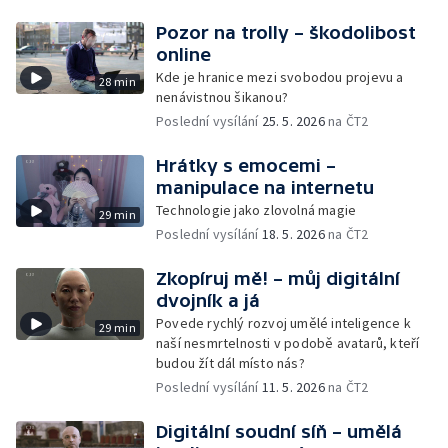
Pozor na trolly – škodolibost
online
Kde je hranice mezi svobodou projevu a
28 min
nenávistnou šikanou?
Poslední vysílání
25. 5. 2026
na ČT2
Hrátky s emocemi –
manipulace na internetu
Technologie jako zlovolná magie
29 min
Poslední vysílání
18. 5. 2026
na ČT2
Zkopíruj mě! – můj digitální
dvojník a já
Povede rychlý rozvoj umělé inteligence k
29 min
naší nesmrtelnosti v podobě avatarů, kteří
budou žít dál místo nás?
Poslední vysílání
11. 5. 2026
na ČT2
Digitální soudní síň – umělá