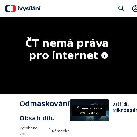
Search
ČT nemá práva 
pro internet
Odmaskování
Další díl
ČT nemá práva
Mikrospá
pro internet
Obsah dílu
Vyrobeno
•
Německo
2013