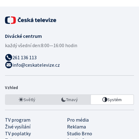
Divácké centrum
každý všední den:
8:00—16:00 hodin
261 136 113
info@ceskatelevize.cz
Vzhled
Světlý
Tmavý
Systém
TV program
Pro média
Živé vysílání
Reklama
TV poplatky
Studio Brno