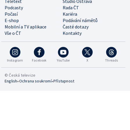
Teletext
Studio Ostrava
Podcasty
Rada ČT
Počasí
Kariéra
E-shop
Podávání námětů
Mobilní a TV aplikace
Časté dotazy
Vše o ČT
Kontakty
Instagram
Facebook
YouTube
X
Threads
© Česká televize
•
•
English
Ochrana soukromí
Přístupnost