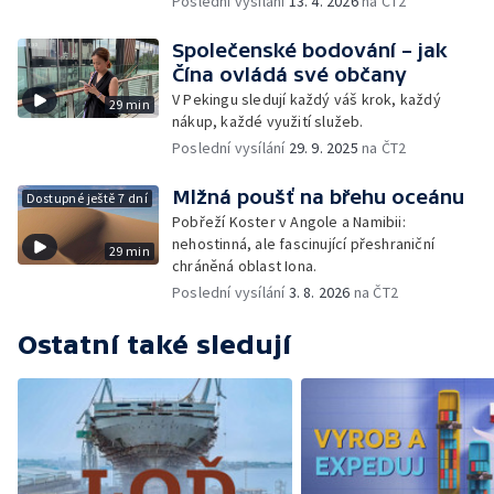
Poslední vysílání
13. 4. 2026
na ČT2
Společenské bodování – jak
Čína ovládá své občany
V Pekingu sledují každý váš krok, každý
29 min
nákup, každé využití služeb.
Poslední vysílání
29. 9. 2025
na ČT2
Mlžná poušť na břehu oceánu
Dostupné ještě 7 dní
Pobřeží Koster v Angole a Namibii:
nehostinná, ale fascinující přeshraniční
29 min
chráněná oblast Iona.
Poslední vysílání
3. 8. 2026
na ČT2
Ostatní také sledují