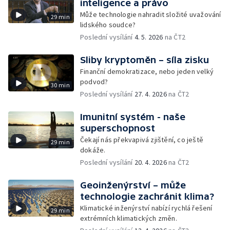
inteligence a právo
Může technologie nahradit složité uvažování
29 min
lidského soudce?
Poslední vysílání
4. 5. 2026
na ČT2
Sliby kryptoměn – síla zisku
Finanční demokratizace, nebo jeden velký
podvod?
30 min
Poslední vysílání
27. 4. 2026
na ČT2
Imunitní systém - naše
superschopnost
Čekají nás překvapivá zjištění, co ještě
29 min
dokáže.
Poslední vysílání
20. 4. 2026
na ČT2
Geoinženýrství – může
technologie zachránit klima?
Klimatické inženýrství nabízí rychlá řešení
29 min
extrémních klimatických změn.